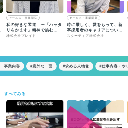
セールス・事業開発
セールス・事業開発
私の好きな零道 〜「ハッタ
時に厳しく、愛をもって、新
理
リをかます」精神で挑む
卒採用者のキャリアについて
STUDIO ZERO〜
一緒になって考え、導きま
株式会社プレイド
スターティア株式会社
す。
社・事業内容
#意外な一面
#求める人物像
#仕事内容・や
すべてみる