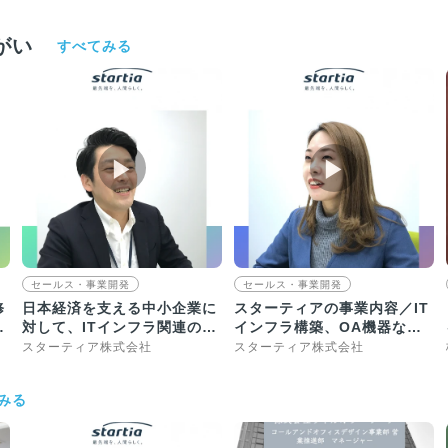
がい
すべてみる
▶︎
▶︎
セールス・事業開発
セールス・事業開発
修
日本経済を支える中小企業に
スターティアの事業内容／IT
仕
対して、ITインフラ関連の
インフラ構築、OA機器など
様々なソリューションを提供
IT全般の悩みを解決します
スターティア株式会社
スターティア株式会社
みる