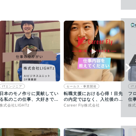
▶︎
▶︎
ITエンジニア
セールス・事業開発
I
日本のモノ作りに貢献してい
転職支援における心得！目先
フ
る私のこの仕事、大好きで
の内定ではなく、入社後の活
仕
す！【採用動画】
躍がゴール
開
株式会社LIGHTz
Career Fly株式会社
株式