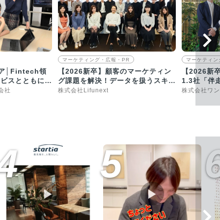
マーケティング・広報・PR
マーケティン
│Fintech領
【2026新卒】顧客のマーケティン
【2026
ービスとともに成
グ課題を解決！データを扱うスキル
1.3社「
が身につきます
支援
会社
株式会社Lifunext
株式会社ワン
4
5
▶︎
▶︎