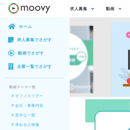
求人募集
動画
ホーム
求人募集
でさがす
動画
でさがす
企業一覧
でさがす
動画テーマ一覧
#
オフィスツアー
#
会社・事業内容
#
意外な一面
#
求める人物像