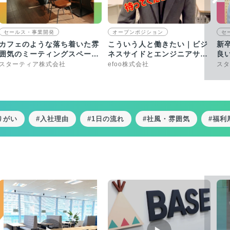
セールス・事業開発
オープンポジション
セ
カフェのような落ち着いた雰
こういう人と働きたい｜ビジ
新
囲気のミーティングスペース
ネスサイドとエンジニアサイ
良
やちゃぶ台があります！
ドで求める人を語る…はず
か
スターティア株式会社
efoo株式会社
スタ
が…
りがい
#入社理由
#1日の流れ
#社風・雰囲気
#福利