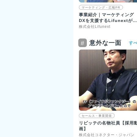
マーケティング・広報PR
事業紹介｜マーケティング
DXを支援するLifunextが
顧客から選ばれる理由
株式会社Lifunext
意外な一面
#
す
▶︎
セールス・事業開発
リピッテの名物社員【採用
画】
株式会社コネクター・ジャパン