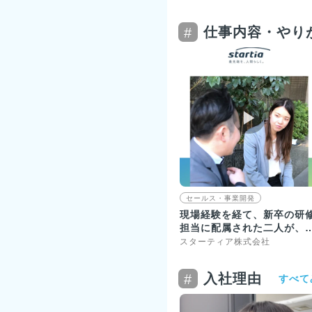
仕事内容・やり
#
▶︎
セールス・事業開発
現場経験を経て、新卒の研
担当に配属された二人が、
事のやりがいを語る！
スターティア株式会社
入社理由
#
すべて