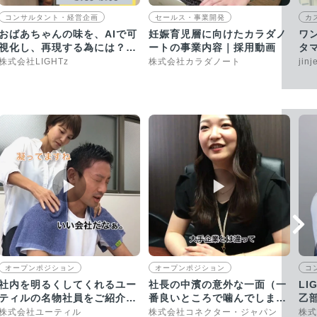
コンサルタント・経営企画
セールス・事業開発
カ
おばあちゃんの味を、AIで可
妊娠育児層に向けたカラダノ
ワ
視化し、再現する為には？
ートの事業内容｜採用動画
タ
【採用動画】
一
株式会社LIGHTz
株式会社カラダノート
jin
▶︎
▶︎
オープンポジション
オープンポジション
コ
社内を明るくしてくれるユー
社長の中濱の意外な一面（一
LI
ティルの名物社員をご紹介！
番良いところで噛んでしまっ
乙
｜求人動画インタビュー
た…）／【採用動画】
笑
株式会社ユーティル
株式会社コネクター・ジャパン
株式