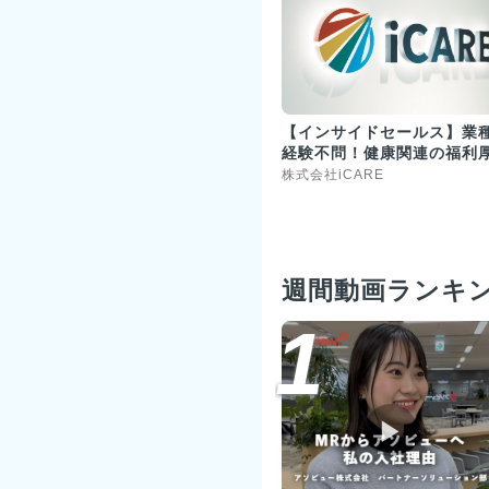
【インサイドセールス】業
経験不問！健康関連の福利
実！
株式会社iCARE
週間動画ランキ
1
▶︎