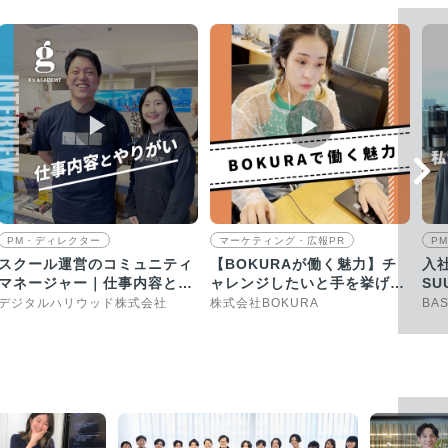
▶︎
▶︎
PM・ディレクター
マーケティング・広報PR
P
スクール運営のコミュニティ
【BOKURAが働く魅力】チ
入
マネージャー｜仕事内容とや
ャレンジしたいと手を挙げた
SU
りがいを語る
時に任せてもらえる環境です
に
デジタルハリウッド株式会社
株式会社BOKURA
BA