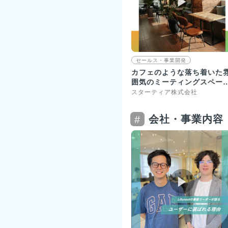
▶︎
セールス・事業開発
カフェのような落ち着いた
囲気のミーティングスペー
やちゃぶ台があります！
スターティア株式会社
会社・事業内容
#
▶︎