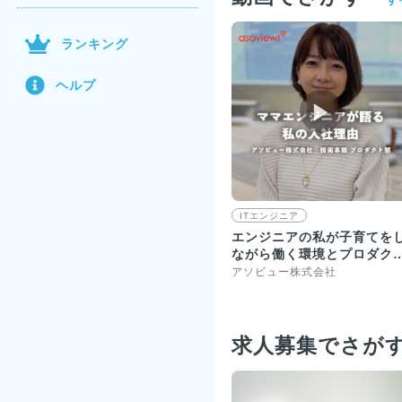
ランキング
ヘルプ
▶︎
ITエンジニア
エンジニアの私が子育てを
ながら働く環境とプロダク
に魅力を感じて入社を決意
アソビュー株式会社
求人募集でさが