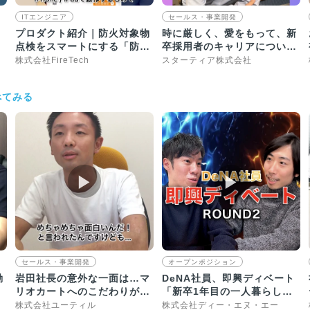
ITエンジニア
セールス・事業開発
プロダクト紹介｜防火対象物
時に厳しく、愛をもって、新
、
点検をスマートにする「防点
卒採用者のキャリアについて
丸」
一緒になって考え、導きま
株式会社FireTech
スターティア株式会社
す。
べてみる
▶︎
▶︎
セールス・事業開発
オープンポジション
動
岩田社長の意外な一面は…マ
DeNA社員、即興ディベート
リオカートへのこだわりが凄
「新卒1年目の一人暮らしで
い｜求人動画インタビュー
買うなら犬か？猫か？」
株式会社ユーティル
株式会社ディー・エヌ・エー