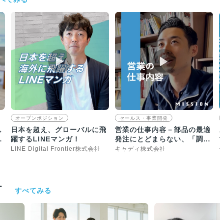
▶︎
▶︎
オープンポジション
セールス・事業開発
し
日本を超え、グローバルに飛
営業の仕事内容－部品の最適
ト
躍するLINEマンガ！
発注にとどまらない、「調達
！
プロセスそのものの変革」
LINE Digital Frontier株式会社
キャディ株式会社
す
すべてみる