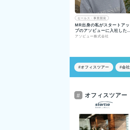
セールス・事業開発
MR出身の私がスタートアッ
プのアソビューに入社した
由
アソビュー株式会社
#オフィスツアー
#会
オフィスツアー
#