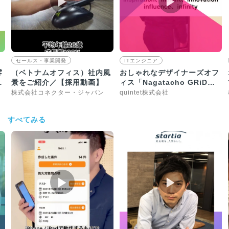
▶︎
▶︎
セールス・事業開発
ITエンジニア
雰
（ベトナムオフィス）社内風
おしゃれなデザイナーズオフ
ス
景をご紹介／【採用動画】
ィス「Nagatacho GRiD」
に入居しています
株式会社コネクター・ジャパン
quintet株式会社
すべてみる
▶︎
▶︎