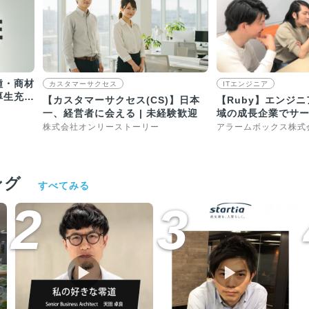
種・商材
カスタマーサクセス
ITエンジニア
厚生充
【カスタマーサクセス(CS)】日本
【Ruby】エンジニア
一、経営者に会える | 未経験歓迎
域の成長企業でサ
長！
株式会社オンリーストーリー
アラームボックス株式
ング
すべてみる
2
3
▶︎
▶︎