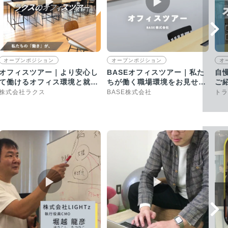
▶︎
▶︎
オープンポジション
オープンポジション
オ
オフィスツアー｜より安心し
BASEオフィスツアー｜私た
自
て働けるオフィス環境と就業
ちが働く職場環境をお見せし
ご
環境の整備に取り組んでいま
ます
株式会社ラクス
BASE株式会社
トラ
す
▶︎
▶︎