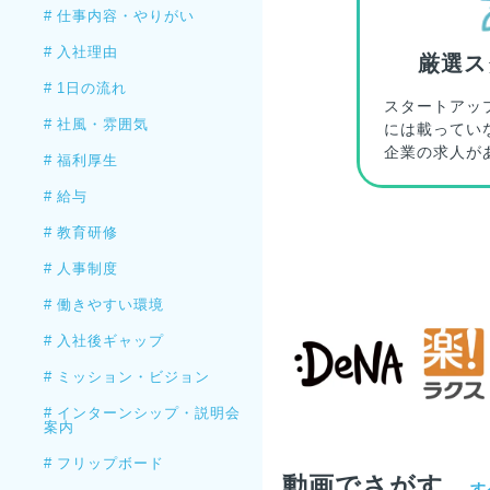
#
仕事内容・やりがい
#
入社理由
厳選ス
#
1日の流れ
スタートアッ
#
社風・雰囲気
には載ってい
企業の求人が
#
福利厚生
#
給与
#
教育研修
#
人事制度
#
働きやすい環境
#
入社後ギャップ
#
ミッション・ビジョン
#
インターンシップ・説明会
案内
#
フリップボード
動画でさがす
す