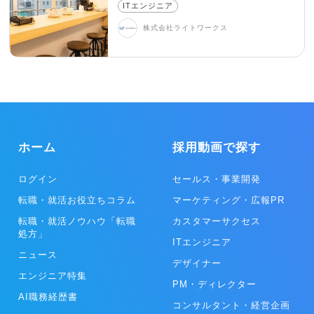
ITエンジニア
株式会社ライトワークス
ホーム
採用動画で探す
ログイン
セールス・事業開発
転職・就活お役立ちコラム
マーケティング・広報PR
転職・就活ノウハウ「転職
カスタマーサクセス
処方」
ITエンジニア
ニュース
デザイナー
エンジニア特集
PM・ディレクター
AI職務経歴書
コンサルタント・経営企画