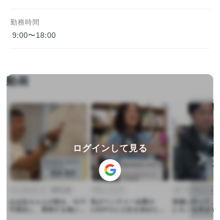
勤務時間
9:00〜18:00                                
動画
▶︎
▶︎
▶︎
ログインして見る
コンサルタント・経営企画
ITエンジニア
オープンポジション
おばあちゃんの味を、AIで
私がベンチャー企業の
現場に行って、
可視化し、再現する為に
LIGHTzに入社を決めた理
にモノを作るそ
は？【採用動画】
由【採用動画】
です！【採用動