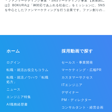
・ファンマーケティング事業 ・SNSマーケティング事業 【具体的に
は】 BOKURAは「神対応であふれる社会に」をミッションに、SNS
を中心としたファンマーケティングを行う企業です。ファン創りの戦
略立案～立ち上げ、運用、目的達成までの一気通貫した支援を強みと
し、資産となったファンが導く売上拡大・コスト削減などの健康経営
を実現。これまでの実績は一般企業約250社、スポーツチーム27チー
ムにのぼります。
ホーム
採用動画で探す
ログイン
セールス・事業開発
転職・就活お役立ちコラム
マーケティング・広報PR
転職・就活ノウハウ「転職
カスタマーサクセス
処方」
ITエンジニア
ニュース
デザイナー
エンジニア特集
PM・ディレクター
AI職務経歴書
コンサルタント・経営企画