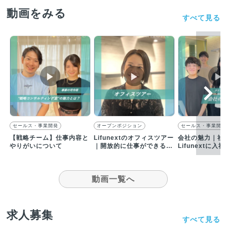
動画をみる
すべて見る
▶︎
▶︎
▶︎
セールス・事業開発
オープンポジション
セールス・事業開発
【戦略チーム】仕事内容と
Lifunextのオフィスツアー
会社の魅力｜社
やりがいについて
｜開放的に仕事ができるオ
Lifunextに
フィス環境です
たこととは？
動画一覧へ
求人募集
すべて見る