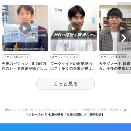
▶︎
▶︎
▶︎
オープンポジション
オープンポジション
セールス・事業開発
今後のビジョン｜5,000万
ワークサイドの創業理由
カラダノート 取
円のシード調達が完了し、
は？｜多くの企業が抱える
る、今後の事業ビ
プロダクト開発と営業を加
組織課題を解決したい！
ついて｜採用動画
速
もっと見る
ホーム
企業一覧
株式会社コネクター・ジャパン
動画一覧
社風・雰囲気
コ
ネクタージャパン社長が語る「社員の自慢」／【採用動画】