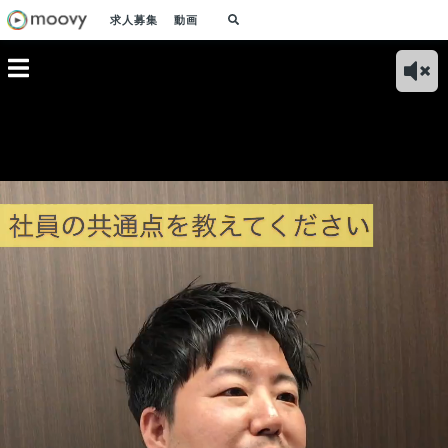
求人募集
動画
支援！
挑戦とスキルアップ
（ベトナムオフィ
社員の成長は会社の
（ベ
った自動予
を望んでいる方には
ス）社内風景をご紹
成長！自己研鑽をし
ス）
「リピッ
ぴったりな職場環境
介／【採用動画】
たい社員を支援して
BP
用動画】
です／【採用動画】
います／【採用動
ます
画】