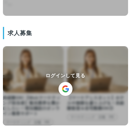
「...

求人募集
ログインして見る
未経験OK!【Webマーケティ
【マーケアシスタント】ホテ
ング担当者】観光業界を豊か
ルや旅館を盛り上げる！未経
にしたい！宿泊施設のオンラ
験歓迎＆在宅勤務OK◎
イン集客サポート
マーケティング・広報・PR
マーケティング・広報・PR