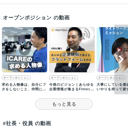
オープンポジション の動画
▶︎
▶︎
▶︎
オープンポジション
オープンポジション
オープンポジション
求める人物像は、自分にフ
今後のビジョン｜あらゆる
大事にしている価
タをしないこと、仲間に愛
企業情報が集まるFintech
いやりを持って接
はあること、家族に誇るこ
プラットフォームを目指す
敗をオープンに共
と
もっと見る
#社長・役員 の動画