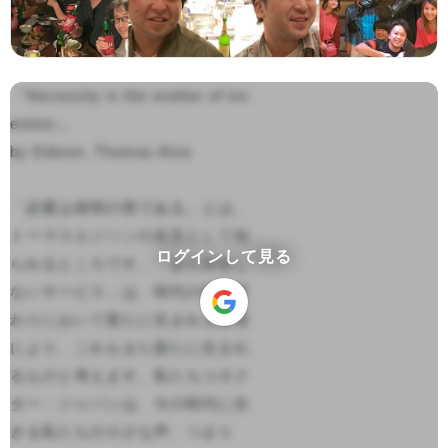
「Necessity is the mother of inv
ention.」 

by Edison, Thomas Alva

「必要は発明の母である」とは、
トーマスエジソンの名言として知
ログインして見る
られるところです。「まだ存在し
ないサービス」は、時代の移り変
わりにおいて新たに生まれる要望
により、これもまた新たに生まれ
るものと考えます。私たちコネク
ター・ジャパンは、今の時代に生
きる私たちの小さな声、つまり