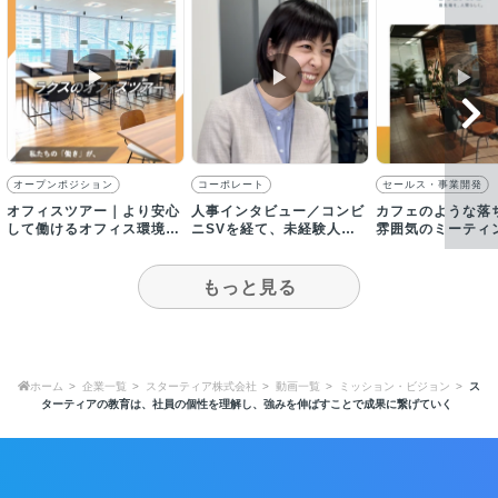
▶︎
▶︎
▶︎
オープンポジション
コーポレート
セールス・事業開発
オフィスツアー｜より安心
人事インタビュー／コンビ
カフェのような落
して働けるオフィス環境と
ニSVを経て、未経験人事
雰囲気のミーティ
就業環境の整備に取り組ん
としてグローカルに入社し
ースやちゃぶ台が
でいます
た理由
す！
もっと見る
ホーム
企業一覧
スターティア株式会社
動画一覧
ミッション・ビジョン
ス
ターティアの教育は、社員の個性を理解し、強みを伸ばすことで成果に繋げていく