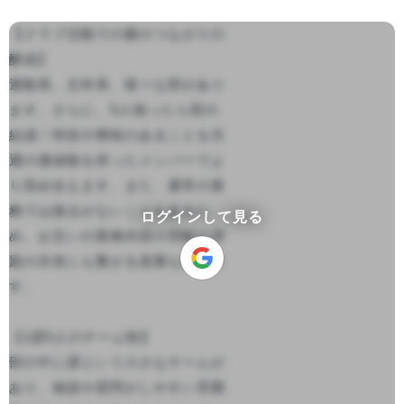
【クラブ活動での横のつながりの
醸成】

運動系、文科系、様々な部があり
ます。さらに、5人揃ったら部の
結成！特技や興味のあることを共
通の価値観を持ったメンバーでよ
り高め合えます。また、通常の業
務では接点がないこともあるた
ログインして見る
め、お互いの業務内容の理解や課
題の共有にも繋がる貴重な機会で
す。

【1課5人のチーム制】

部の中に課という小さなチームが
あり、相談や質問がしやすい雰囲