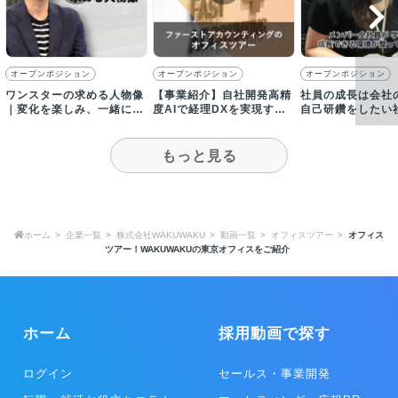
オープンポジション
オープンポジション
オープンポジション
ワンスターの求める人物像
【事業紹介】自社開発高精
社員の成長は会社
｜変化を楽しみ、一緒に会
度AIで経理DXを実現する
自己研鑽をしたい
社を創りたいと考える方を
ファーストアカウンティン
援しています／【
募集！
グ
画】
もっと見る
ホーム
企業一覧
株式会社WAKUWAKU
動画一覧
オフィスツアー
オフィス
ツアー！WAKUWAKUの東京オフィスをご紹介
ホーム
採用動画で探す
ログイン
セールス・事業開発