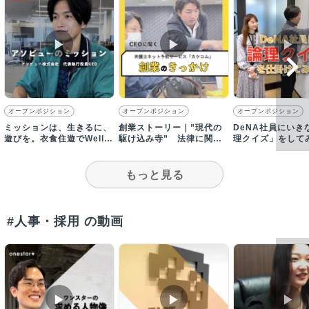
▶︎
▶︎
▶︎
オープンポジション
オープンポジション
オープンポジション
ミッションは、生きるに、
創業ストーリー｜”現代の
DeNA社員にいき
遊びを。衣食住遊でWell-
駆け込み寺” 法律に関す
理クイズ」をして
beingな社会を推進します
る問題意識からカケコムを
開始
もっと見る
#人事・採用 の動画
▶︎
▶︎
▶︎