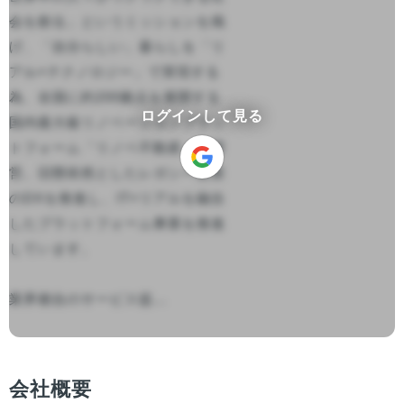
会を創る」というミッションを掲
げ、「自分らしい」暮らしを「リ
アル×テクノロジー」で実現する
為、全国に約200拠点を展開する
ログインして見る
国内最大級リノベーションプラッ
トフォーム「リノベ不動産」を運
営。旧態依然としたレガシー産業
のDXを推進し、IT×リアルを融合
したプラットフォーム事業を推進
しています。

業界都合のサービス提...

会社概要