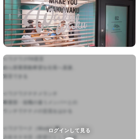
☆ワクワクFA宣言

自ら部署異動希望を社長へ直接、
宣言できる

☆ワクワクナナメランチ

事業部・役職の違うメンバーとの
ランチでナナメの交流をはかる

☆ワクワーク（Work）賞

ログインして見る
入社９０９日（区切りとして入社