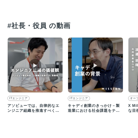
#社長・役員 の動画
▶︎
▶︎
ITエンジニア
ITエンジニア
オー
アソビューでは、自律的なエ
キャディ創業のきっかけ－製
X M
ンジニア組織を推進すべく、
造業における社会課題をテク
な目
４つのバリューを掲げていま
ノロジーによって解決する
方、
す