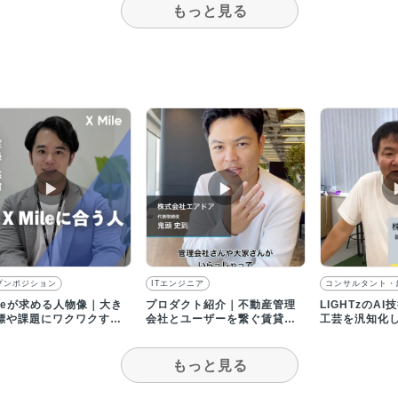
もっと見る
▶︎
▶︎
プンポジション
ITエンジニア
コンサルタント・
ileが求める人物像｜大き
プロダクト紹介｜不動産管理
LIGHTzのA
標や課題にワクワクする
会社とユーザーを繋ぐ賃貸プ
工芸を汎知化
お待ちしてます！
ラットフォームairdoor
動画】
もっと見る