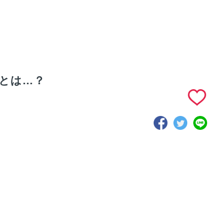
とは…？
r出身の私がアソ
ミッションは、生き
プロダクトの要件に
ーへ入社した理
るに、遊びを。衣食
対して、新しい技術
、エンジニアと
住遊でWell-beingな
や手法に挑戦し続け
今実現したいこ
社会を推進します
るエンジニア組織で
す