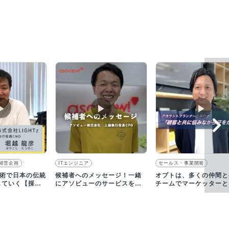
▶︎
▶︎
▶︎
経営企画
ITエンジニア
セールス・事業開発
I技術で日本の伝統
候補者へのメッセージ！一緒
オプトは、多くの仲間と
していく【採用
にアソビューのサービスを育
チームでマーケッターと
てましょう！
成長していける環境です