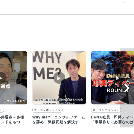
▶︎
▶︎
▶︎
ン
オープンポジション
オープンポジション
の共通点－多様
Why me?｜コンサルファーム
DeNA社員、即興ディベ
ウンドをもつメ
を辞め、気候変動を解決する
「事業作りに必要なのは
中で共通するこ
会社を起業した理由
か？お金か？」