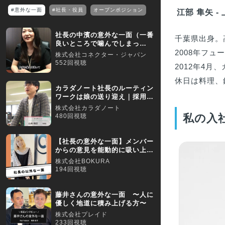
#意外な一面
#社長・役員
オープンポジション
江部 隼矢 -
社長の中濱の意外な一面（一番
千葉県出身。
良いところで噛んでしまっ
た…）／【採用動画】
2008年フ
株式会社コネクター・ジャパン
552回視聴
2012年4
休日は料理、
カラダノート社長のルーティン
ワークは娘の送り迎え｜採用動
画
株式会社カラダノート
私の入
480回視聴
【社長の意外な一面】メンバー
からの意見を能動的に吸い上げ
てくれる代表です
株式会社BOKURA
194回視聴
藤井さんの意外な一面 〜人に
優しく地道に積み上げる方〜
株式会社プレイド
233回視聴