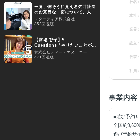
社名
一見、怖そうに見える笠井社長
のお茶目な一面について、人事
本社
が語る！
スターティア株式会社
853回視聴
業界
【南場 智子】5
設立
Questions「やりたいことがな
くて困っている人へ」
株式会社ディー・エヌ・エー
代表
471回視聴
社員
事業内容
■遊び予約サ
全国約9,6
遊び予約サ