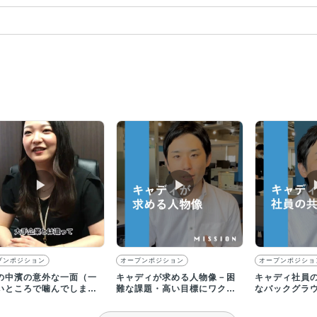
▶︎
▶︎
プンポジション
オープンポジション
オープンポジショ
の中濱の意外な一面（一
キャディが求める人物像－困
キャディ社員
いところで噛んでしまっ
難な課題・高い目標にワクワ
なバックグラ
）／【採用動画】
クする挑戦者求む！
ンバーがいる
と