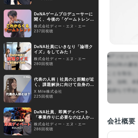
DeNAゲームプロデューサーに
聞く、今後の「ゲームトレン
ド」とは？
株式会社ディー・エヌ・エー
237回視聴
DeNA社員にいきなり「論理ク
イズ」をしてみた！
■アソビュー
株式会社ディー・エヌ・エー
280回視聴
2012年の
ことを知る。
代表の人柄｜社員のと距離が近
き、当時、本
く、課題解決に向けて自身の意
見を尊重してくれる人
気持ちで手伝
X Mile株式会社
225回視聴
DeNA社員、即興ディベート
「事業作りに必要なのは人か？
会社概要
お金か？」
株式会社ディー・エヌ・エー
286回視聴