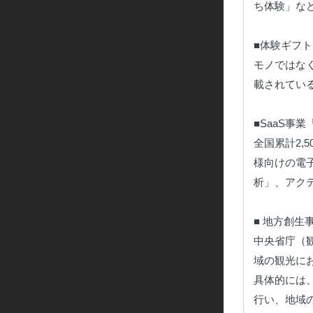
ち体験」な
■体験ギフト
モノではな
載されている
■SaaS事
全国累計2,
様向けの電
析」、アク
■ 地方創生事
中央省庁（
域の観光に
具体的には
行い、地域