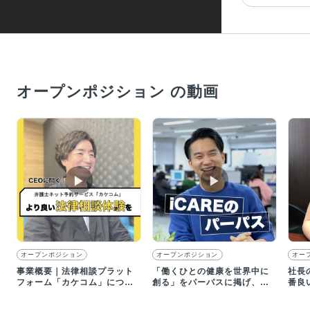
オープンポジション の動画
▶︎
▶︎
オープンポジション
オープンポジション
オー
事業概要｜法律相談プラット
「働くひとの健康を世界中に
社長
フォーム「カケコム」につい
創る」をパーパスに掲げ、企
番良
て
業の健康経営を支援していま
た…
す