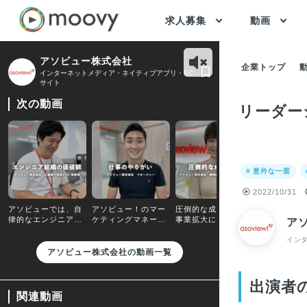
求人募集
動画
アソビュー株式会社
企業トップ
インターネットメディア・ネイティブアプリ・EC
サイト
次の動画
リーダー
# 意外な一面
2022/10/31
アソビューでは、自
アソビュー！のマー
圧倒的な成長環境！
私たちアソ
律的なエンジニア組
ケティングマネージ
事業拡大に貢献でき
は、遊びの
ア
織を推進すべく、４
ャーが語る、仕事の
ている実感がやりが
流通プラッ
つのバリューを掲げ
やりがいとは？
いになっています
ムを提供し
イン
ています
社です
アソビュー株式会社の動画一覧
出演者
関連動画