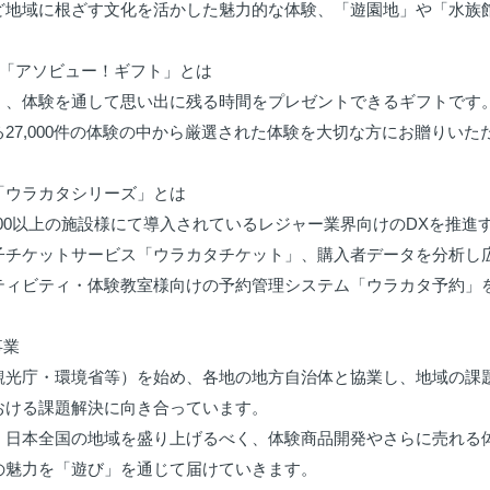
ど地域に根ざす文化を活かした魅力的な体験、「遊園地」や「水族館
「アソビュー！ギフト」とは

く、体験を通して思い出に残る時間をプレゼントできるギフトです
27,000件の体験の中から厳選された体験を大切な方にお贈りいただ
業「ウラカタシリーズ」とは

500以上の施設様にて導入されているレジャー業界向けのDXを推進
子チケットサービス「ウラカタチケット」、購入者データを分析し
ティビティ・体験教室様向けの予約管理システム「ウラカタ予約」を
業

観光庁・環境省等）を始め、各地の地方自治体と協業し、地域の課
おける課題解決に向き合っています。

、日本全国の地域を盛り上げるべく、体験商品開発やさらに売れる
の魅力を「遊び」を通じて届けていきます。