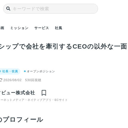
動画
ミッション
サービス
社風
シップで会社を牽引するCEOの以外な一面
# 社長・役員
オープンポジション
2026/08/02
530回視聴
ビュー
エンジニアの私が子
カルチャーと未来を
新卒で入社してさま
SIe
デジタル
育てをしながら働く
築く！採用責任者が
ざまなことを経験
ビュ
ソビュー株式会社
トフォー
環境とプロダクトに
新卒に期待すること
し、新規事業開発に
由と
ている会
ターネットメディア・ネイティブアプリ・ECサイト
魅力を感じて入社を
挑戦！
して
決意！
と
のプロフィール