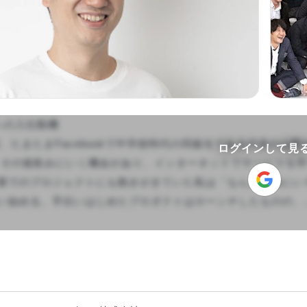
への入社動機

夏頃、たまたまFacebookで中学校時代の同級生である代表の
ログインして見
 その後飲みにいく機会があり、インターネットでサービスを
業でのプロジェクトにも飽きがきていた私は「なんか自由にい
い始める。手伝いはじめたプロダクトはローンチしたものの、...