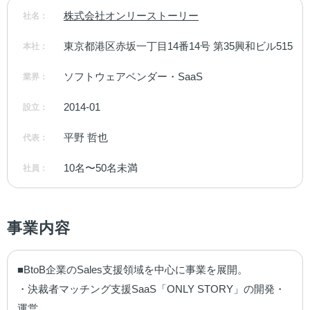
株式会社オンリーストーリー
社名：
東京都港区赤坂一丁目14番14号 第35興和ビル515
本社：
ソフトウェアベンダー・SaaS
業界：
2014-01
設立：
平野 哲也
代表：
10名〜50名未満
社員：
事業内容
■BtoB企業のSales支援領域を中心に事業を展開。

・決裁者マッチング支援SaaS「ONLY STORY」の開発・
運営。
