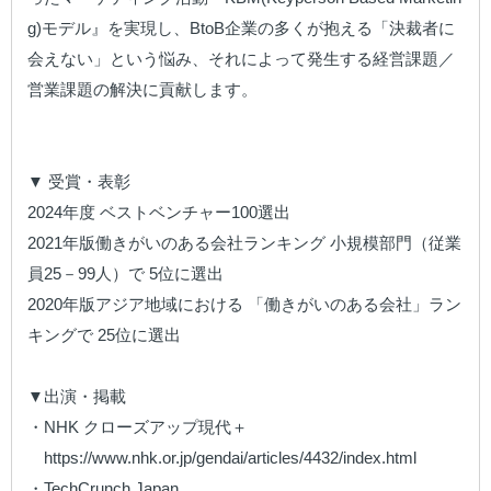
g)モデル』を実現し、BtoB企業の多くが抱える「決裁者に
会えない」という悩み、それによって発生する経営課題／
営業課題の解決に貢献します。

▼ 受賞・表彰

2024年度 ベストベンチャー100選出

2021年版働きがいのある会社ランキング 小規模部門（従業
員25－99人）で 5位に選出

2020年版アジア地域における 「働きがいのある会社」ラン
キングで 25位に選出

▼出演・掲載

・NHK クローズアップ現代＋

　https://www.nhk.or.jp/gendai/articles/4432/index.html

・TechCrunch Japan
