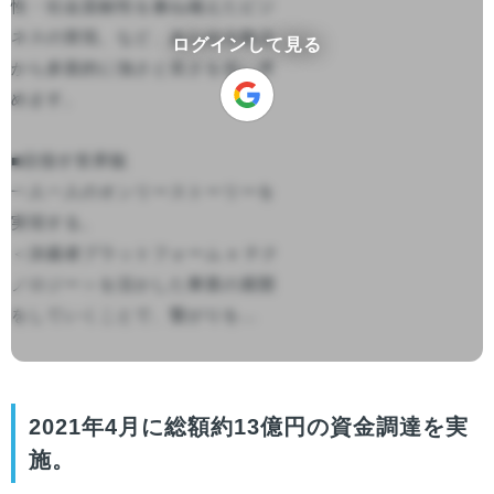
性・社会貢献性を兼ね備えたビジ
ネスの実現。など、あらゆる観点
ログインして見る
から多面的に強さと良さを追い求
めます。

■目指す世界観

一人一人のオンリーストーリーを
実現する。

＜決裁者プラットフォーム x テク
ノロジー＞を活かした事業の展開
をしていくことで、繋がりを...

2021年4月に総額約13億円の資金調達を実
施。