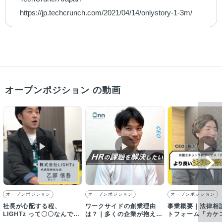
　https://jp.techcrunch.com/2021/04/14/onlystory-1-3m/
オープンポジション の動画
▶︎
▶︎
▶︎
オープンポジション
オープンポジション
オープンポジション
社長が心配する程、
ワークサイドの創業理由
事業概要｜法律相
LIGHTz って〇〇なんで
は？｜多くの企業が抱える
トフォーム「カケ
す！【採用動画】
組織課題を解決したい！
ついて