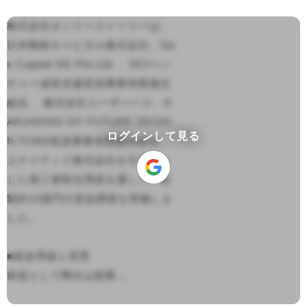
株式会社オンリーストーリーは、
日本郵政キャピタル株式会社、Da
s Capital SG Pte.Ltd. 、DCIベン
チャー成長支援投資事業有限責任
組合 、株式会社ユーザべース、H
AKUHODO DY FUTURE DESIG
ログインして見る
N FUND投資事業有限責任組合、
ユナイテッド株式会社を引受先と
した第三者割当増資を通して、総
額約13億円の資金調達を実施しま
した。

■資金用途と背景

前提として弊社は創業...
