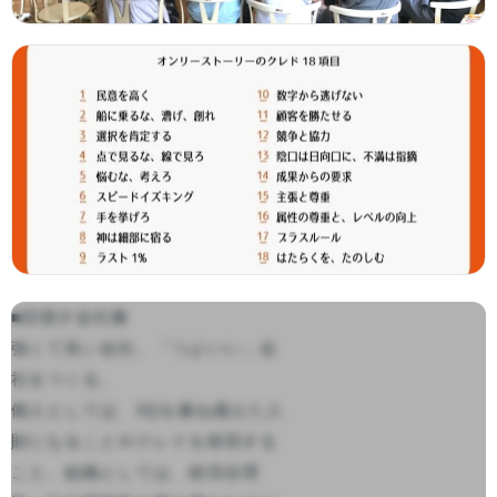
■目指す会社像

強くて良い会社、「つよいい」会
社をつくる。

個人としては、3Qを兼ね備えた人
財になることやクレドを体現する
こと。組織としては、経済合理