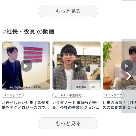
もっと見る
#社長・役員 の動画
▶︎
▶︎
▶︎
ITエンジニア
セールス・事業開発
ITエンジニア
お任せしたい仕事｜気候変
カラダノート 取締役が語
仕事の面白さ｜IT
動をテクノロジーの力で解
る、今後の事業ビジョンに
スの飲食業界に一
決するプロダクトを開発し
ついて｜採用動画
る！
ます
もっと見る