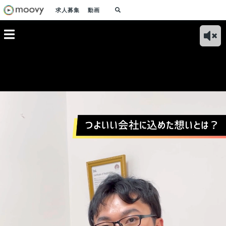
求人募集
動画
タビュ
一人の
ORYを実現
？