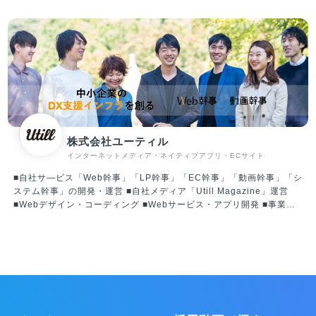
く。これがコネクター・ジャパンが創業より大切にしてきたミッショ
ンです。 インターネット革命により、仕事のみならず生活そのものが
激変していますが、「人々が出会う場所」の価値は変わらず、さらに
重要性は高まっていると言えます。テクノロジーを取り入れ変化を受
け入れながらも、心が揺さぶられるリアルな現場をしっかりと残して
いく、人々が思い出の多い人生を歩むお手伝いをする、これを世界規
模で実現することが我々のビジョンです。 ◎ホテルマーケティング事
業 ホテルマーケティング事業は、ホテルや旅館などの宿泊施設に向
け、IT活用の促進を促し、OTA（オンライントラベルエージェント）
の運用代行や、自社HP（ホームページ）の作成、PMSやGDSなどの
株式会社ユーティル
選定アドバイスや連携のためのAPI開発などの支援サービスを行って
インターネットメディア・ネイティブアプリ・ECサイト
います。 ホテルや旅館、ゲストハウスなど約300施設の契約実績があ
ります。また多くのOTAやシステムベンダーとの良いつながりを築い
■自社サ―ビス「Web幹事」「LP幹事」「EC幹事」「動画幹事」「シ
ています。 ◎アウトソーシング事業 アウトソーシング事業は、主に
ステム幹事」の開発・運営 ■自社メディア「Utill Magazine」運営
サービス業クライアントの一部業務を当社が請負い遂行するサービス
■Webデザイン・コーディング ■Webサービス・アプリ開発 ■事業支
です。クライアント、ベトナムのグループ会社、当社の3者で一つの
援コンサルティング 【 事業への想い 】 Web幹事は、自社でWeb制作
チームを即席で編成し、低価格で、高品質な運用を行い業務を効率化
を行なっていたときに感じた課題を解決したいという想いから創った
します。クラウドチームでは、コールセンター業務やデータ入力作
サービスです。情報の非対称性が大きい個々のBtoB領域に特化して
業、翻訳などのBPO、システム構築やアプリ開発、ホームページ制作
「相談窓口」をつくりたいという想いのもとサービスづくりを行なっ
などを行うITOの2種類のプランがあり、大手企業ともワンチームで取
ています。
り組みを行っています。 ◎プロダクト事業 プロダクト事業は、クラ
イアントやユーザーのニーズや用途に合ったアプリケーションソフト
ウェアを開発し、人々の生活がより楽しく、便利になるようサービス