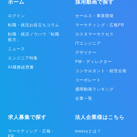
を展開しています。UI/UXが優れたデザインを重視し、高い価値を実
ホーム
採用動画で探す
現します。 リピッテでは、美容サロンや宿泊施設、飲食店へ15000店
舗以上の導入実績があり、リピーターや優良顧客の創出や維持を行
ログイン
セールス・事業開発
い、クライアントの新規獲得コストの削減や事業安定化に貢献してい
ます。
転職・就活お役立ちコラム
マーケティング・広報PR
転職・就活ノウハウ「転職
カスタマーサクセス
処方」
ITエンジニア
ニュース
デザイナー
エンジニア特集
PM・ディレクター
AI職務経歴書
コンサルタント・経営企画
コーポレート
週間動画ランキング
企業一覧
求人募集で探す
法人企業様はこちら
マーケティング・広報・
moovyとは？
PR