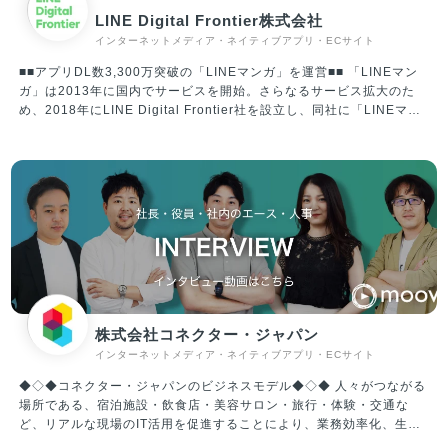
LINE Digital Frontier株式会社
インターネットメディア・ネイティブアプリ・ECサイト
■■アプリDL数3,300万突破の「LINEマンガ」を運営■■ 「LINEマン
ガ」は2013年に国内でサービスを開始。さらなるサービス拡大のた
め、2018年にLINE Digital Frontier社を設立し、同社に「LINEマン
ガ」事業を承継。2020年には資本変更により、Webtoon
Entertainment Inc.の100％子会社となり、現在は“WEBTOON
Worldwide Service”の一員として、プラットフォームとコンテンツの
両面にて着実に成長を遂げています。 年齢・性別問わず、日本に住む
誰もが使う「国民的サービス」を目指し、エンターテイメント産業を
リードする企業の一つであり続けます。 ※WEBTOON Worldwide
Serviceについて 全世界に向け10カ国語でサービス展開する、電子コ
ミックを中心としたプラットフォームの連合体。代表的なプラットフ
ォームは「LINEマンガ」（日本/LINE Digital Frontier株式会社）、
「WEBTOON」（北中南米･欧州/WEBTOON Entertainment Inc.）、
「NAVER WEBTOON」（韓国/NAVER WEBTOON Ltd.）、「LINE
株式会社コネクター・ジャパン
WEBTOON」（東南アジア）など。各プラットフォームを合算した月
インターネットメディア・ネイティブアプリ・ECサイト
間利用者数（MAU）は8,200万、累計ダウンロード数は2億超、ひと
月の流通額は100億円を超え、同市場で圧倒的な世界１位の規模を誇
◆◇◆コネクター・ジャパンのビジネスモデル◆◇◆ 人々がつながる
ります。
場所である、宿泊施設・飲食店・美容サロン・旅行・体験・交通な
ど、リアルな現場のIT活用を促進することにより、業務効率化、生産
性向上、経営改善を行い、クライアントとユーザーの双方を満足に導