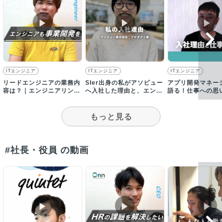
▶︎
▶︎
▶︎
ITエンジニア
ITエンジニア
ITエンジニア
リードエンジニアの業務内
SIer出身の私がアソビュー
アプリ開発マネー
容は？｜エンジニアリング
へ入社した理由と、エンジ
語る！仕事への思
に関わる業務全般を担当
ニアとして今実現したいこ
と
もっと見る
#社長・役員 の動画
▶︎
▶︎
▶︎