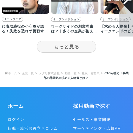
ITエンジニア
オープンポジション
オープンポジション
代表取締役の小守谷が語
ワークサイドの創業理由
【求める人物像】
る！失敗を恐れず挑戦する
は？｜多くの企業が抱える
ィークエンドのビ
ことの大切さ
組織課題を解決したい！
共感し、主体的な
たい！
もっと見る
ホーム
企業一覧
メグリ株式会社
動画一覧
社風・雰囲気
CTOが語る！事業
部の雰囲気や求める人物像とは？
ホーム
採用動画で探す
ログイン
セールス・事業開発
転職・就活お役立ちコラム
マーケティング・広報PR