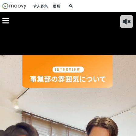
求人募集
動画
グチーム
システムエンジニア
CPOが語る！どんな
アプリチームが語
Sa
ーム紹介
チームが語る！チー
価値観をもったエン
る！何を作るか、ど
ティ
について
ム紹介と業務内容に
ジニアと一緒に働き
う作るかから開発プ
ォー
ついて
たいか
ロジェクトに関われ
リ)
る面白さ