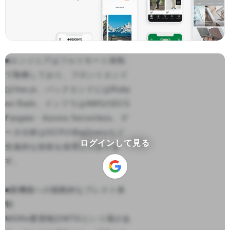
■エンジニアはフルリモート体制
で勤務しており、フロントエンド
はVue.js、バックエンドにはRuby 
on Rails、インフラはAWSのECS 
Fargate・Aurora Serverless、デ
ータ分析はGCPのBigQueryなど
ログインして見る
先進的な技術を採用しておりま
す。

■新機能への能動的なブレスト体
制

MGRe要望検討MTGという場があ