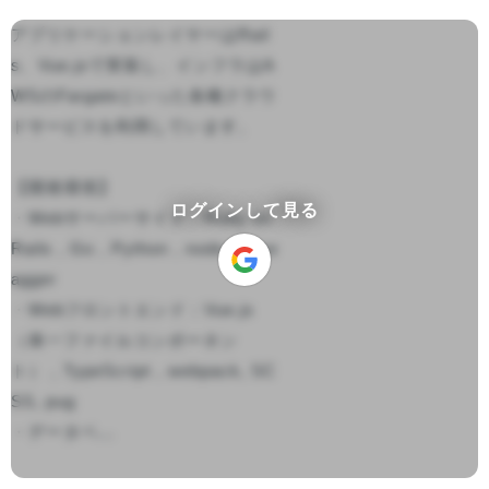
アプリケーションレイヤーはRail
s、Vue.jsで実装し、インフラはA
WSのFargateといった各種クラウ
ドサービスを利用しています。

【開発環境】

ログインして見る
・Webサーバーサイド：Ruby on 
Rails，Go，Python，node.js, sw
agger

・Webフロントエンド：Vue.js
（単一ファイルコンポーネン
ト），TypeScript，webpack, SC
SS, pug

・データベ...
