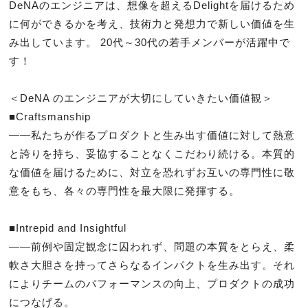
DeNAのエンジニアは、想像を超えるDelightを届けるため
に何ができるかを考え、技術力と発想力で新しい価値を生
み出しています。 20代～30代の若手メンバーが活躍中で
す！

＜DeNA のエンジニアが大切にしていきたい価値観＞

■Craftsmanship

――私たちが作るプロダクトと生み出す価値に対して熱意
と誇りを持ち、妥協することなくこだわり続ける。本質的
な価値を届けるために、対立を恐れずお互いの専門性に敬
意をもち、各々の専門性を最大限に発揮する。

■Intrepid and Insightful

――前例や固定観念に囚われず、問題の本質をとらえ、柔
軟さ大胆さを持ってさらなるインパクトを生み出す。それ
によりチームのパフォーマンスの向上、プロダクトの成功
につなげる。
