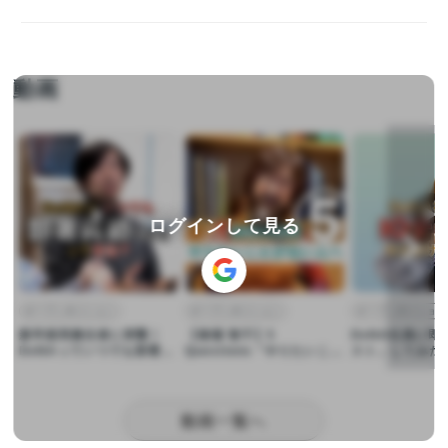
動画
▶︎
▶︎
▶︎
ログインして見る
オープンポジション
オープンポジション
オープンポジション
新卒採用責任者に突撃！
【南場 智子】5
DeNA社員に即
DeNAっていつでも部署異
Questions「やりたいこと
スト」してみた
動できるってホント？
がなくて困っている人へ」
動画一覧へ