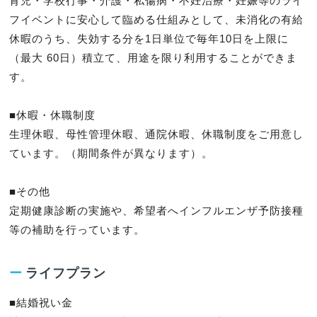
育児・学校行事・介護・私傷病・不妊治療・妊娠等のライ
フイベントに安心して臨める仕組みとして、未消化の有給
休暇のうち、失効する分を1日単位で毎年10日を上限に
（最大 60日）積立て、用途を限り利用することができま
す。

■休暇・休職制度

生理休暇、母性管理休暇、通院休暇、休職制度をご用意し
ています。（期間条件が異なります）。

■その他

定期健康診断の実施や、希望者へインフルエンザ予防接種
等の補助を行っています。
ー
ライフプラン
■結婚祝い金
