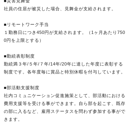
■災害見舞金

社員の住居が被災した場合、見舞金が支給されます。

■リモートワーク手当

１勤務日につき450円が支給されます。（1ヶ月あたり750
0円を上限とする）

■勤続表彰制度

勤続満３年/５年/７年/14年/20年に達した年度に表彰する
制度です。各年度毎に賞品と特別休暇を付与しています。

■部活動支援制度

社内コミュニケーション促進施策として、部活動における
費用支援等を受ける事ができます。自ら部を起こす、既存
の部に入るなど、雇用ステータスを問わず参加する事がで
きます。