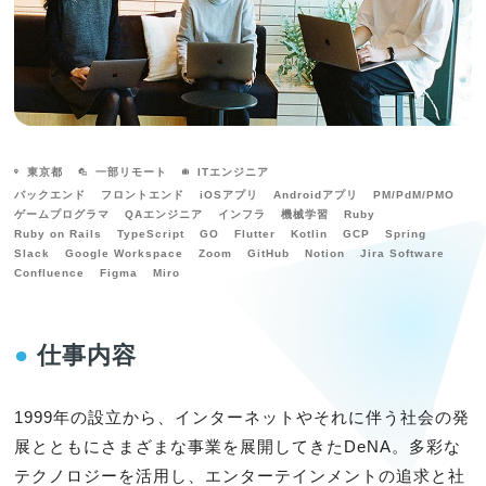
東京都
一部リモート
ITエンジニア
バックエンド
フロントエンド
iOSアプリ
Androidアプリ
PM/PdM/PMO
ゲームプログラマ
QAエンジニア
インフラ
機械学習
Ruby
Ruby on Rails
TypeScript
GO
Flutter
Kotlin
GCP
Spring
Slack
Google Workspace
Zoom
GitHub
Notion
Jira Software
Confluence
Figma
Miro
●
仕事内容
1999年の設立から、インターネットやそれに伴う社会の発
展とともにさまざまな事業を展開してきたDeNA。多彩な
テクノロジーを活用し、エンターテインメントの追求と社