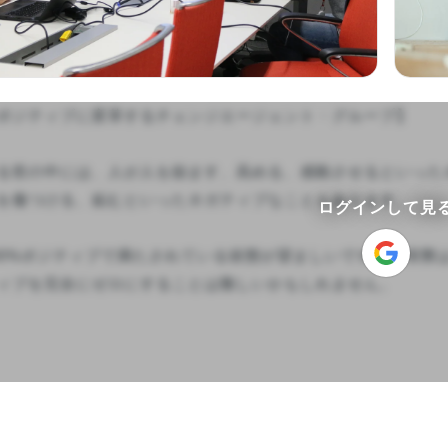
ポジティブに変革するチェンジエージェント・グループ】

る世の中には、人が人を励ます、高める、感動させるといった
を傷つける、妬むといったネガティブなこともあります。

ログインして見
00%ポジティブで満たされている状態が望ましいですが、実際
ィブを完全にゼロにすることは難しいかもしれません。
