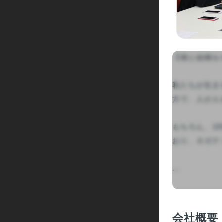
【個と組織を
私たちが生き
方で、人が人
もちろん、1
おり、ネガテ
...

会社概要