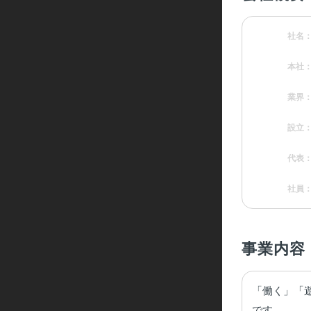
社名
本社
業界
設立
代表
社員
事業内容
「働く」「
です。
