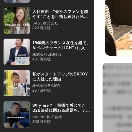
入社理由｜"会社のファンを増
やす"ことを目指し続けた私が
BASEに入社した理由
BASE株式会社
823回視聴
15年間のフランス在住を経て、
AIベンチャーのLIGHTzに入社
した理由【採用動
株式会社LIGHTz
401回視聴
■【チャレンジ
私がスタートアップのEXJOY
本人のキャリ
に入社した理由
応援する制度
株式会社EXJOY
257回視聴
事）に挑戦で
Why me？｜前職で感じてた
～公募案件実績
B2B決済に関わる課題を、テク
ノロージーの力で解決
2020年度、決
sweeep株式会社
303回視聴
　　・既存事