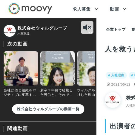
求人募集
動画
株式会社ウィルグループ
企業トップ
人材派遣
次の動画
人を救う
# 入社理由
#
2021/05/12
当社は個と組織をポ
新卒１年目で経験し
ウィルグループへ入
ウィルグル
ジティブに変革する
た苦労と、それでも
社した理由と年間
務外でもチ
株
チェンジエージェン
乗り越えられた仲間
MVPを獲得するまで
する社員を
トグループです
の存在
の軌跡
くれる文化
人材
す
株式会社ウィルグループの動画一覧
出演者
関連動画