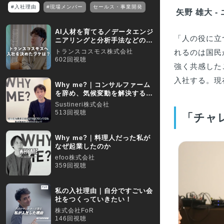
#入社理由
#現場メンバー
セールス・事業開発
矢野 雄大 -
AI人材を育てる／データエンジ
「人の役に立
ニアリングと分析手法などの知
識や経験を積めます！
トランスコスモス株式会社
れるのは国民
602回視聴
強く共感した
入社する。現
Why me?｜コンサルファーム
を辞め、気候変動を解決する会
社を起業した理由
Sustineri株式会社
513回視聴
「チャ
Why me?｜料理人だった私が
なぜ起業したのか
efoo株式会社
359回視聴
私の入社理由｜自分ですごい会
社をつくっていきたい！
株式会社FoR
146回視聴