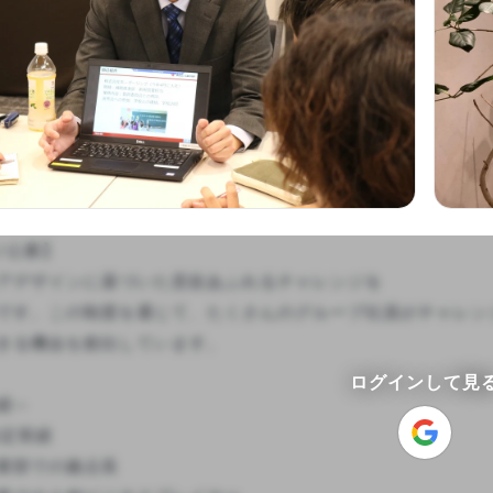
公募】

アデザインに基づいた意欲あふれるチャレンジを

です。この制度を通じて、たくさんのグループ社員がチャレン
きる機会を創出しています。

ログインして見
～

定実績

業部での拠点長
