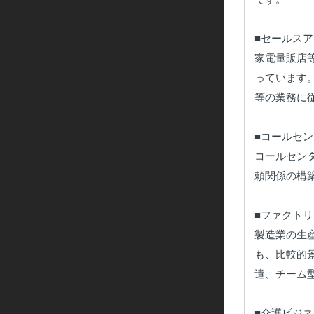
■セールスア
家電量販店
っています
等の業務に
■コールセン
コールセン
頼関係の構
■ファクトリ
製造業の生
も、比較的
遣、チーム
■介護ビジネ