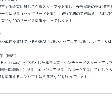
運営する企業に対して介護スタッフを派遣し、介護施設の安定運営
チーム型派遣（ハイブリッド派遣）、施設業務の業務請負、人材紹
行業務などのサービス提供を行っております。



経済成長を遂げているASEAN地域やオセアニア地域において、人材
業（国内）

an Resources）を中核とした成長産業（ベンチャー／スタートア
（外国語指導助手）派遣、エンジニア派遣、スポーツ業界に特化した
場を提供するコンセプト賃貸運営などを行っています。