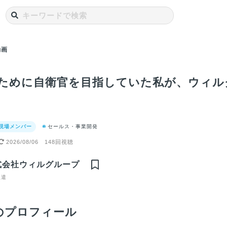
動画
ために自衛官を目指していた私が、ウィル
 現場メンバー
セールス・事業開発
2026/08/06
148回視聴
ープは業
新卒採用担当からの
ャレンジ
メッセージ 〜お互
式会社ウィルグループ
応援して
い本気で、採用（就
がありま
職）活動しましょ
派遣
う〜
のプロフィール