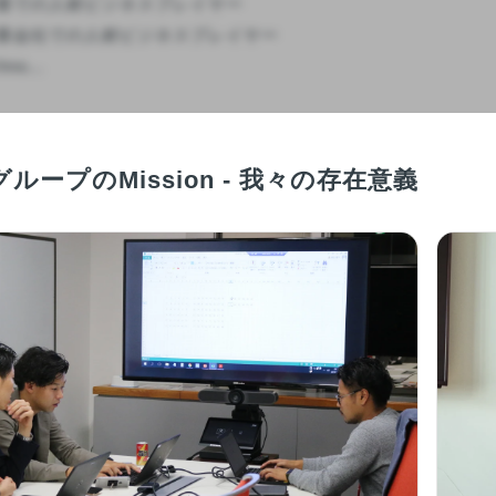
業での人材ビジネスプレイヤー

業会社での人材ビジネスプレイヤー

o...

ループのMission - 我々の存在意義