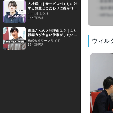
　　・新規事
入社理由｜サービスづくりに対
　　・海外事
する熱量とこだわりに惹かれて
入社
noco株式会社
　　・HRTechn
345回視聴
市澤さんの入社理由は？｜より
影響力が大きい仕事がしたいと
考え転職
ウィルグ
株式会社ワークサイド
174回視聴