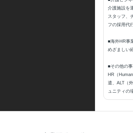
介護施設を
スタッフ、
フの採用代
■海外HR事業
めざましい
■その他の事
HR（Hum
遣、ALT
ュニティの