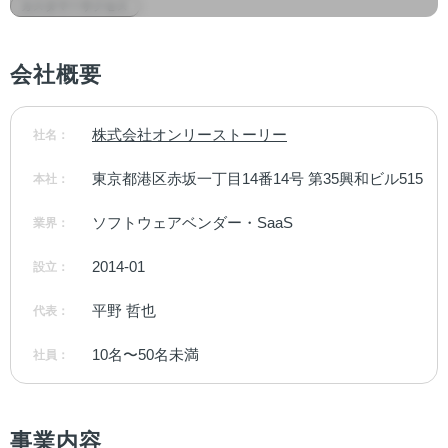
カスタマーサクセス
会社概要
株式会社オンリーストーリー
社名：
東京都港区赤坂一丁目14番14号 第35興和ビル515
本社：
ソフトウェアベンダー・SaaS
業界：
2014-01
設立：
平野 哲也
代表：
10名〜50名未満
社員：
事業内容