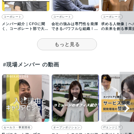
コーポレート
コーポレート
コーポレート
メンバー紹介｜CFOに聞
会社の強みは専門性を発揮
求める人物像｜ヘ
く、コーポレート部で大事
できるパワフルな組織！事
の未来を創る事業
にしていること
業本部長が語る
ーズの仲間募集
もっと見る
#現場メンバー の動画
▶︎
▶︎
▶︎
セールス・事業開発
オープンポジション
ITエンジニア