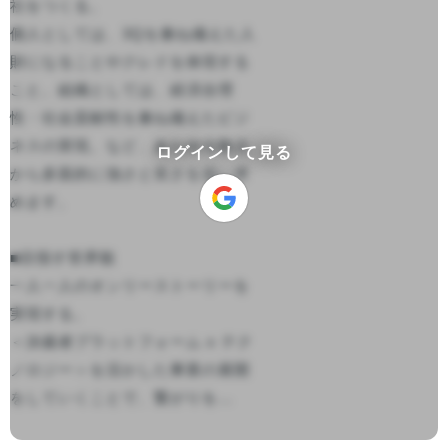
社をつくる。

個人としては、3Qを兼ね備えた人
財になることやクレドを体現する
こと。組織としては、経済合理
性・社会貢献性を兼ね備えたビジ
ネスの実現。など、あらゆる観点
ログインして見る
から多面的に強さと良さを追い求
めます。

■目指す世界観

一人一人のオンリーストーリーを
実現する。

＜決裁者プラットフォーム x テク
ノロジー＞を活かした事業の展開
をしていくことで、繋がりを...
