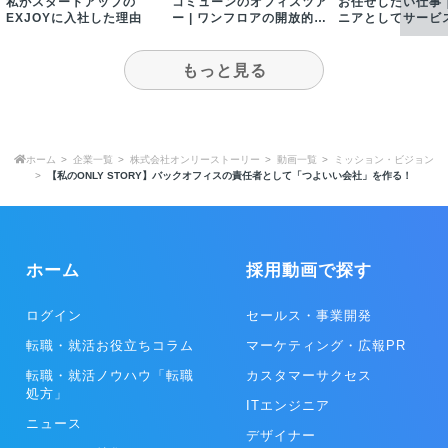
私がスタートアップの
コミューンのオフィスツア
お任せしたい仕事
EXJOYに入社した理由
ー | ワンフロアの開放的な
ニアとしてサービ
オフィスをご紹介！
社内ツールの開発
当
もっと見る
ホーム
企業一覧
株式会社オンリーストーリー
動画一覧
ミッション・ビジョン
【私のONLY STORY】バックオフィスの責任者として「つよいい会社」を作る！
ホーム
採用動画で探す
ログイン
セールス・事業開発
転職・就活お役立ちコラム
マーケティング・広報PR
転職・就活ノウハウ「転職
カスタマーサクセス
処方」
ITエンジニア
ニュース
デザイナー