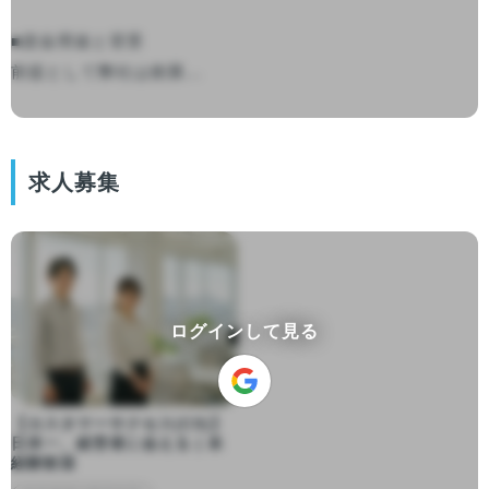
■資金用途と背景

前提として弊社は創業...

求人募集
ログインして見る
【カスタマーサクセス(CS)】
日本一、経営者に会える | 未
経験歓迎