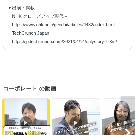
▼出演・掲載

・NHK クローズアップ現代＋

　https://www.nhk.or.jp/gendai/articles/4432/index.html

・TechCrunch Japan

　https://jp.techcrunch.com/2021/04/14/onlystory-1-3m/
コーポレート の動画
▶︎
▶︎
▶︎