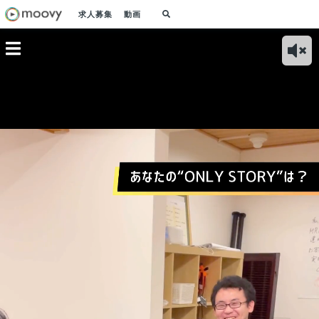
求人募集
動画
タビュ
がりを通
題を解決
する想い