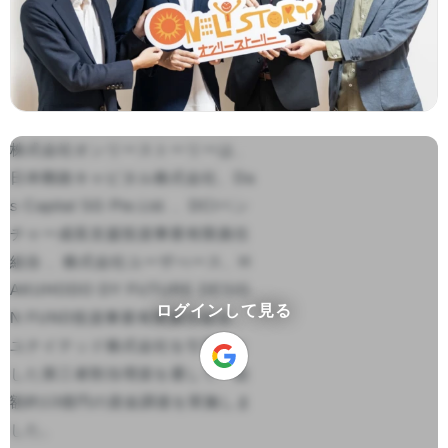
株式会社オンリーストーリーは、
日本郵政キャピタル株式会社、Da
s Capital SG Pte.Ltd. 、DCIベン
チャー成長支援投資事業有限責任
組合 、株式会社ユーザべース、H
AKUHODO DY FUTURE DESIG
ログインして見る
N FUND投資事業有限責任組合、
ユナイテッド株式会社を引受先と
した第三者割当増資を通して、総
額約13億円の資金調達を実施しま
した。
