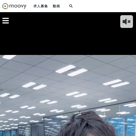
求人募集
動画
"会社のフ
業務内容｜BASEマ
BASE BANKの事業
入社理由｜楽天グル
入社
す"ことを
ーケティングチーム
内容｜ショップオー
ープでサービス企画
ファ
た私が
の仕事内容とやりが
ナーの資金繰り課題
をしていた私が、
ニー
社した理
いとは
の解決をサポート
BASEに入社した理
BA
由
由