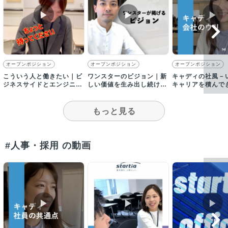
▶︎
▶︎
▶︎
オープンポジション
オープンポジション
オープンポジション
こういう人と働きたい｜ビ
ワンスターのビジョン｜新
キャディの社風－
ジネスサイドとエンジニア
しい価値を生み出し続け、
キャリアを積んで
サイドで求める人を語る…
多くの人を幸せにする
がミッションに向
はずが…
丸となる
もっと見る
#人事・採用 の動画
▶︎
▶︎
▶︎