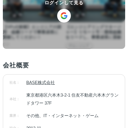
ログインして見る
【VPoE候補】エンジニアの採
【エンジニアリングマネージ
用・組織リードで事業成長に
ャー】リモート可！開発組織
貢献してください！
をリードし、事業成長に貢献
ITエンジニア
会社概要
BASE株式会社
社名：
東京都港区六本木3-2-1 住友不動産六本木グラン
本社：
ドタワー 37F
その他、IT・インターネット・ゲーム
業界：