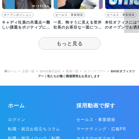
オープンポジション
セールス・事業開発
セールス・事業開発
キャディ社員の共通点ー難
一見、怖そうに見える笠井
本社オフィスには
しい課題をポジティブにと
社長のお茶目な一面につい
のオープンでお洒
らえ、泥臭く現場に入り込
て、人事が語る！
ースが！ご来社の
める人
楽しみに
もっと見る
ホーム
企業一覧
BASE株式会社
動画一覧
オフィスツアー
BASEオフィスツ
アー｜私たちが働く職場環境をお見せします
ホーム
採用動画で探す
ログイン
セールス・事業開発
転職・就活お役立ちコラム
マーケティング・広報PR
転職・就活ノウハウ「転職
カスタマーサクセス