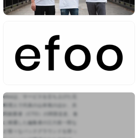
efooは、サービスを立ち上げた元
料理人で代表の山本篤のほか、共
同創業者（CTO）の阿部圭史、食
に精通した編集者の江六前一郎な
ど様々なバックグラウンドを持っ