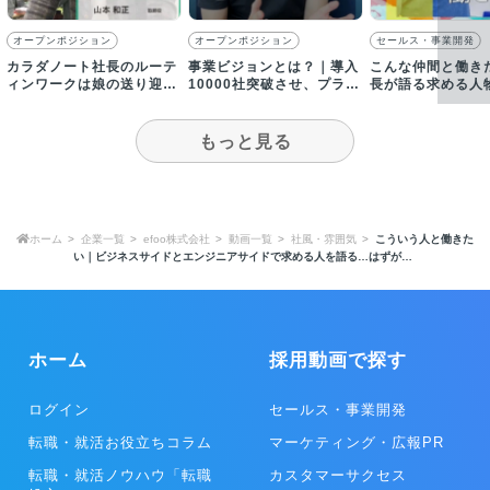
オープンポジション
オープンポジション
セールス・事業開発
カラダノート社長のルーテ
事業ビジョンとは？｜導入
こんな仲間と働き
ィンワークは娘の送り迎え
10000社突破させ、プラッ
長が語る求める人
｜採用動画
トフォームの価値向上を目
指す
もっと見る
ホーム
企業一覧
efoo株式会社
動画一覧
社風・雰囲気
こういう人と働きた
い｜ビジネスサイドとエンジニアサイドで求める人を語る…はずが…
ホーム
採用動画で探す
ログイン
セールス・事業開発
転職・就活お役立ちコラム
マーケティング・広報PR
転職・就活ノウハウ「転職
カスタマーサクセス