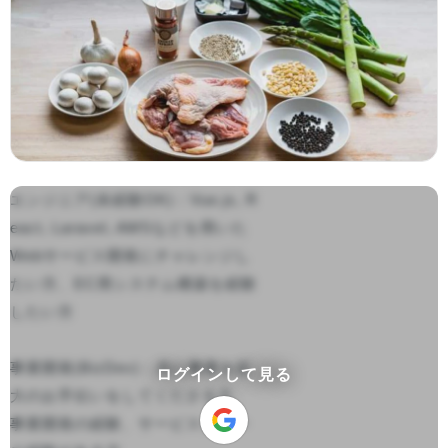
エンジニア(未経験OK)：Vue.js, R
eact, Laravel, AWSなどを用いた
Webサービス開発にチャレンジし
たい方、EC用システム構築を経験
したい方

事業開発(BizDev)：共に事業を拡
ログインして見る
大のお手伝いをしてくださる方、
事業開発の経験、サービスグロー