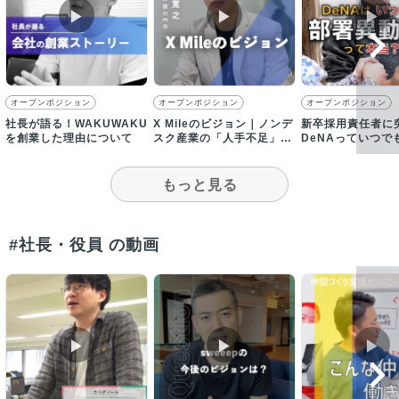
▶︎
▶︎
▶︎
オープンポジション
オープンポジション
オープンポジション
社長が語る！WAKUWAKU
X Mileのビジョン｜ノンデ
新卒採用責任者に
を創業した理由について
スク産業の「人手不足」と
DeNAっていつで
「労働生産性の低さ」を解
動できるってホン
決
もっと見る
#社長・役員 の動画
▶︎
▶︎
▶︎