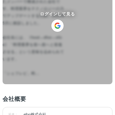
たメンバーで構成された会社で
す。料理業界をテクノロジーの力
ログインして見る
でアップデートするため、2020年
5月に創設しました。

会社名には、《food→dfoo→efo
o》「料理業界を前へ前へと前進
させる」という意味を込められて
います。

「シェフレピ」料...

会社概要
efoo株式会社
社名：