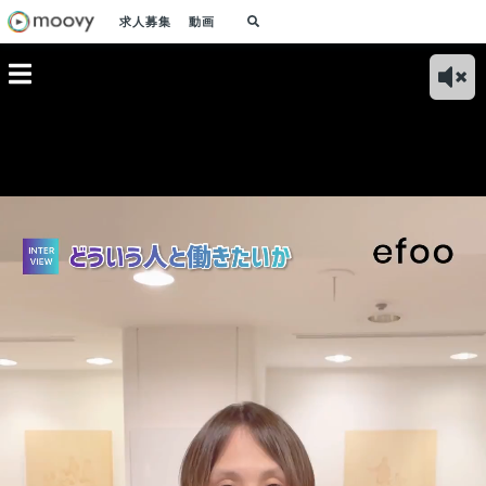
求人募集
動画
紹介｜
仕事の面白さ｜ITガ
Why me?｜料理人だ
ピ」は、
ラパゴスの飲食業界
った私がなぜ起業し
動画で学
に一石を投じる！
たのか
キットサ