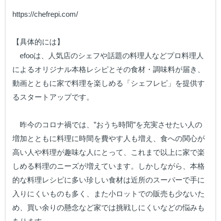
https://chefrepi.com/

【具体的には】

　efooは、人気店のシェフや話題の料理人などプロ料理人
によるオリジナル本格レシピとその食材・調味料が届き、
動画とともに家で料理を楽しめる「シェフレピ」を提供す
るスタートアップです。

　昨今のコロナ禍では、”おうち時間”を充実させたい人の
増加とともに料理に時間を費やす人も増え、食への関心が
高い人や料理が趣味な人にとって、これまで以上に家で楽
しめる料理のニーズが増えています。しかしながら、本格
的な料理レシピに多い珍しい食材は近所のスーパーで手に
入りにくいものも多く、また小ロットでの販売も少ないた
め、買い余りの懸念など家では挑戦しにくいなどの悩みも