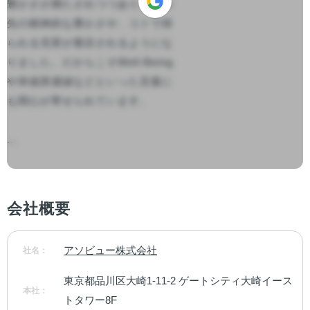
豊かさが満たされつつあり、その
先の精神的な豊かさや、コトで得 
られる充実が着⽬されるようにな
りました。だからこそWell-Being 
や幸福実感値などといった⾔葉に
も関⼼が寄せられています。

...

会社概要
アソビュー株式会社
社名：
東京都品川区大崎1-11-2 ゲートシティ大崎イース
本社：
トタワー8F