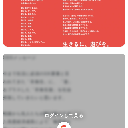
CEOメッセージ

今まで⽣活に必須の3⼤要素と⾔
われてきた「⾐⾷住」に、 「遊」
をプラスした「⾐⾷住遊」を社会
実装していきたいと思います。

戦後から先⼈たちが駆け抜けてき
ログインして見る
た⾼度経済成⻑により、物質的な 