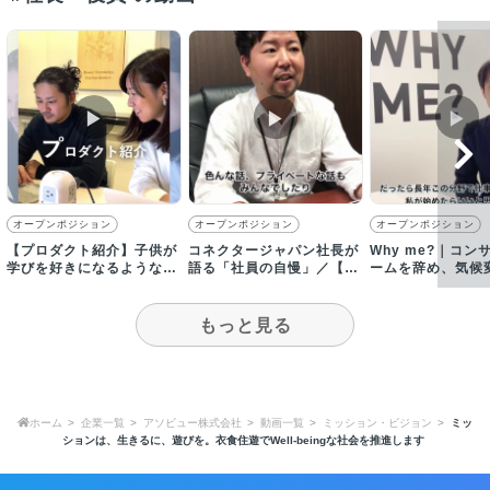
▶︎
▶︎
▶︎
オープンポジション
オープンポジション
オープンポジション
【プロダクト紹介】子供が
コネクタージャパン社長が
Why me?｜コン
学びを好きになるような探
語る「社員の自慢」／【採
ームを辞め、気候
求型の「キッズウィークエ
用動画】
決する会社を起業
ンド」
もっと見る
ホーム
企業一覧
アソビュー株式会社
動画一覧
ミッション・ビジョン
ミッ
ションは、生きるに、遊びを。衣食住遊でWell-beingな社会を推進します