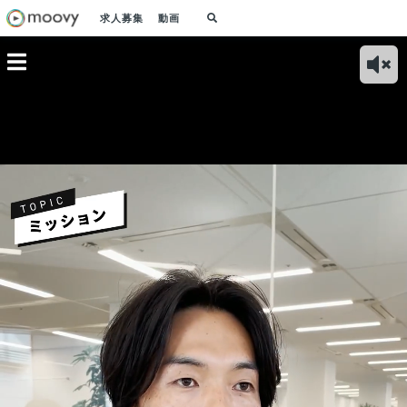
求人募集
動画
！のマー
MR出身の私がスタ
様々なアイデアを歓
アソビューのエンジ
プロ
マネージ
ートアップのアソビ
迎してくれる風土と
ニア組織は、コミュ
対し
、仕事の
ューに入社した理由
それがお客様の信頼
ニケーションと発信
や手
は？
を得ていることがや
機会を大切にしてい
るエ
りがい！
ます
す