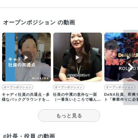
オープンポジション の動画
▶︎
▶︎
▶︎
オープンポジション
オープンポジション
オープンポジション
キャディ社員の共通点－多
社長の中濱の意外な一面
DeNA社員、即興
様なバックグラウンドをも
（一番良いところで噛んで
ト「事業作りに必
つメンバーがいる中で共通
しまった…）／【採用動
人か？お金か？」
すること
画】
もっと見る
#社長・役員 の動画