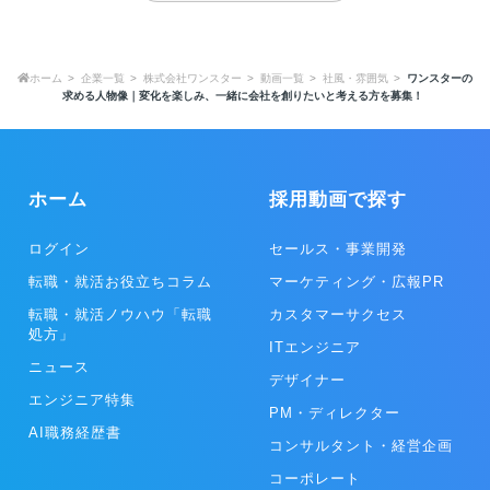
ホーム
企業一覧
株式会社ワンスター
動画一覧
社風・雰囲気
ワンスターの
求める人物像｜変化を楽しみ、一緒に会社を創りたいと考える方を募集！
ホーム
採用動画で探す
ログイン
セールス・事業開発
転職・就活お役立ちコラム
マーケティング・広報PR
転職・就活ノウハウ「転職
カスタマーサクセス
処方」
ITエンジニア
ニュース
デザイナー
エンジニア特集
PM・ディレクター
AI職務経歴書
コンサルタント・経営企画
コーポレート