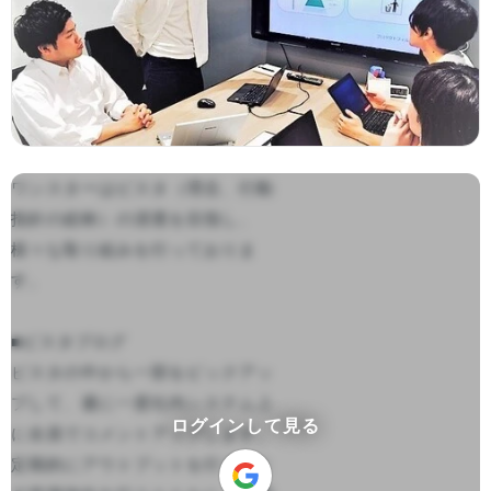
ワンスターはビスタ（理念、行動
指針の総称）の浸透を目指し、
様々な取り組みを行っておりま
す。

■ビスタブログ

ビスタの中から一部をピックアッ
プして、週に一度社内システム上
ログインして見る
に全員でコメントアップします。
定期的にアウトプットを行うこと