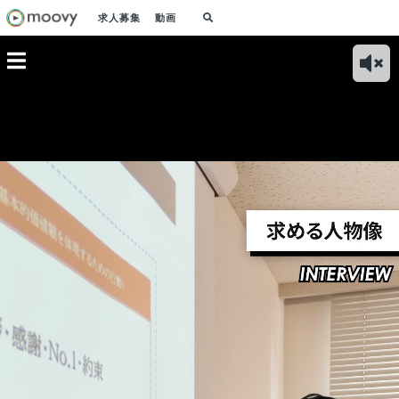
求人募集
動画
ング未経
マネージャーとして
クリエイティブディ
ワンスターの事業内
戦｜ 未経
のやりがい｜仕事を
レクターの仕事内容
容｜D2C×サブスク
気があれ
通じて人として成長
｜多岐に渡るクリエ
リプション×インタ
ンジでき
し、幸せになって欲
イティブを制作・提
ーネット広告
しい
案