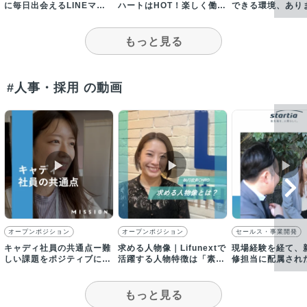
に毎日出会えるLINEマン
ハートはHOT！楽しく働け
できる環境、あり
ガ！
る場所がここにあります！
期的なキャリア形
です
もっと見る
#人事・採用 の動画
▶︎
▶︎
▶︎
オープンポジション
オープンポジション
セールス・事業開発
キャディ社員の共通点ー難
求める人物像｜Lifunextで
現場経験を経て、
しい課題をポジティブにと
活躍する人物特徴は「素直
修担当に配属され
らえ、泥臭く現場に入り込
さ」と「自走力」
が、仕事のやりが
める人
る！
もっと見る