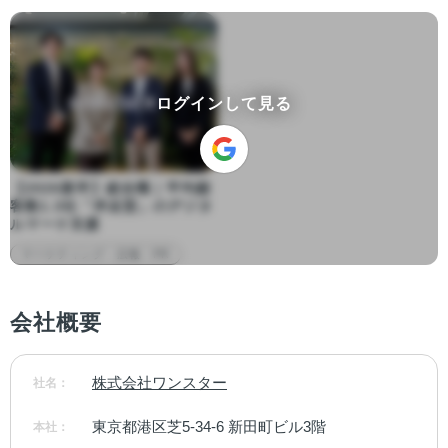
ログインして見る
【2026新卒】総合職｜平均顧
客数1.3社「伴走型」のデジタ
ルマーケ支援
マーケティング・広報・PR
会社概要
株式会社ワンスター
社名：
東京都港区芝5-34-6 新田町ビル3階
本社：