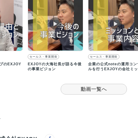
▶︎
▶︎
セールス・事業開発
セールス・事業開発
のEXJOY
EXJOYの大海社長が語る今後
企業の公式noteの運用コン
の事業ビジョン
ルを行うEXJOYの会社ミ
ョンとは？
動画一覧へ
報