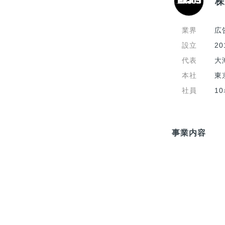
株
業界
広
設立
20
代表
大
本社
東
社員
1
事業内容