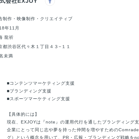
式会社EXJOY
告制作・映像制作・クリエイティブ
18年11月
海 龍祈
京都渋谷区代々木１丁目４３−１１
0名未満
■コンテンツマーケティング支援

■ブランディング支援

■スポーツマーケティング支援

【具体的には】

現在、EXJOYは『note』の運用代行を通したブランディン
企業にとって同じ志や夢を持った仲間を増やすためのComrade M
グ）という概念を用いて、PR・広報・ブランディング戦略をn