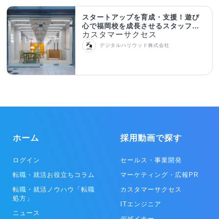
スタートアップを育成・支援！遊び
心で福岡校を成長させるスタッフ募
カスタマーサクセス
集
デジタルハリウッド株式会社
ホーム
採用動画で探す
ログイン
セールス・事業開発
転職・就活お役立ちコラム
マーケティング・広報PR
転職・就活ノウハウ「転職
カスタマーサクセス
処方」
ITエンジニア
ニュース
デザイナー