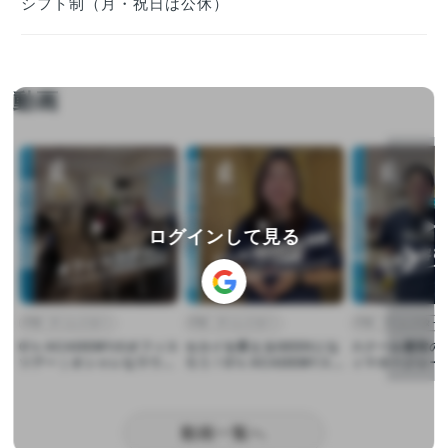
シフト制（月・祝日は公休）
動画
▶︎
▶︎
▶︎
ログインして見る
PM・ディレクター
PM・ディレクター
PM・ディレクター
G's ACADEMYのオフィス
セカイを変えるGEEKにな
スクール運営の
ツアー｜オシャレなラウン
ろう！G’s ACADEMYスク
ィマネージャー
ジ風オフィスをご紹介
ール事業の特徴を紹介
とやりがいを語
動画一覧へ