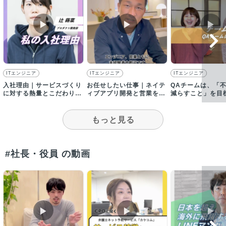
▶︎
▶︎
▶︎
ITエンジニア
ITエンジニア
ITエンジニア
入社理由｜サービスづくり
お任せしたい仕事｜ネイテ
QAチームは、「
に対する熱量とこだわりに
ィブアプリ開発と営業を一
減らすこと」を目
惹かれて入社
緒に進めていただける方を
ることはなんでも
募集！
もっと見る
#社長・役員 の動画
▶︎
▶︎
▶︎