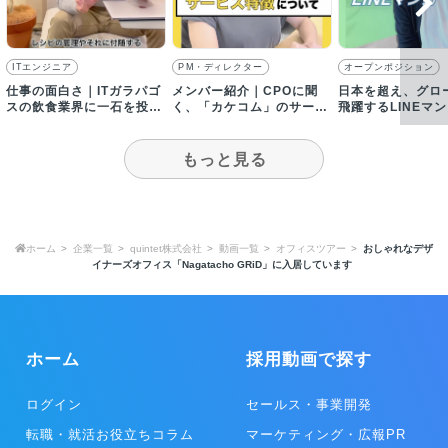
ITエンジニア
PM・ディレクター
オープンポジション
仕事の面白さ｜ITガラパゴ
メンバー紹介｜CPOに聞
日本を超え、グロ
スの飲食業界に一石を投じ
く、「カケコム」のサービ
飛躍するLINEマ
る！
スについて
もっと見る
ホーム
企業一覧
quintet株式会社
動画一覧
オフィスツアー
おしゃれなデザ
イナーズオフィス「Nagatacho GRiD」に入居しています
ホーム
採用動画で探す
ログイン
セールス・事業開発
転職・就活お役立ちコラム
マーケティング・広報PR