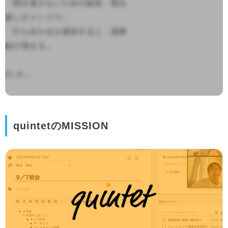
「聞き逃さないための録音、聞き
返しがメンドウ」

「打ち合わせが連続すると、議事
録が溜まる」

◎ サ...

quintetのMISSION