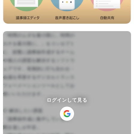
「時間のムダを最小限に。時間の
カチを最大限に。」をコンセプト
に、頻繁に議事録作成するチーム
や個人の課題を解決するソフトウ
ェアです。長期的に打ち合わせ・
会議を革新するデジタルトランス
フォーメーションツールとしてお
使いいただけます。

ログインして見る
◎ 解決したい課題

「議事録作成に集中していると、
聞き逃しが不安」
