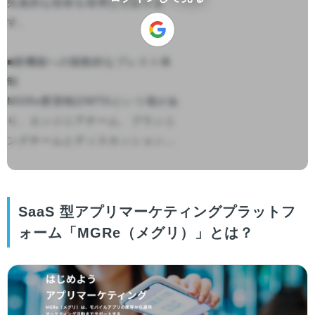
先進的な技術を採用しておりま
す。

■新機能への能動的なブレスト体
制

MGRe要望検討MTGという場があ
り、エンジニアチーム、プランニ
ングチームとディスカッション...

SaaS 型アプリマーケティングプラットフ
ォーム「MGRe（メグリ）」とは？