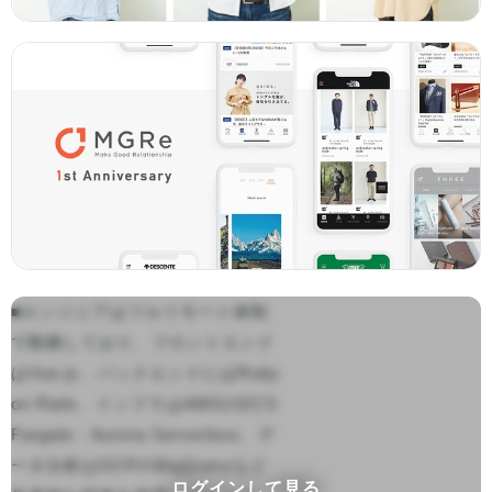
■エンジニアはフルリモート体制
で勤務しており、フロントエンド
はVue.js、バックエンドにはRuby 
on Rails、インフラはAWSのECS 
Fargate・Aurora Serverless、デ
ータ分析はGCPのBigQueryなど
ログインして見る