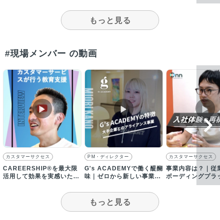
初」に挑み続ける！
理由とは？｜求人動画イン
タビュー
もっと見る
#現場メンバー の動画
▶︎
▶︎
▶︎
カスタマーサクセス
PM・ディレクター
カスタマーサクセス
CAREERSHIP®︎を最大限
G's ACADEMYで働く醍醐
事業内容は？｜従
活用して効果を実感いただ
味｜ゼロから新しい事業を
ボーディングプラ
けるようにサポートする
創ることに携われる
ーム「Onn」を提
もっと見る