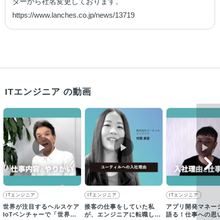
ターから社名変更しております。

https://www.lanches.co.jp/news/13719
ITエンジニア の動画
▶︎
▶︎
▶︎
ITエンジニア
ITエンジニア
ITエンジニア
世界が注目するヘルスケア
接客の仕事をしていた私
アプリ開発マネー
IoTベンチャーで「世界
が、エンジニアに転職した
語る！仕事への思