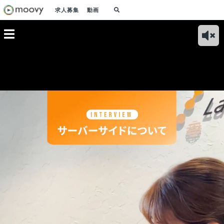
求人募集
動画
る！事業部
システムエンジニア
QAチームは、「不具
人事が語る！フルリ
CP
求める人
チームが語る！チー
合を減らすこと」を
モート・時短勤務な
価値
ム紹介と業務内容に
目標にできることは
ど、一人ひとりにあ
ジニ
ついて
なんでもやる！
った柔軟な働き方を
たい
支援