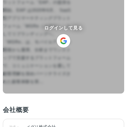
ラットフォーム「EAP」の提供を
開始。EAP は2020年6月、 SaaS 
型アプリマーケティングプラット
フォーム「MGRe（メグリ）」と
ログインして見る
してリブランディングへ。

「MGRe」は、モバイルアプリの
開発から運用、分析までワンスト
ップで支援するプラットフォーム
で、コミュニケーションを通して
顧客理解を深めパーソナライズさ
れた顧客体験を実...

会社概要
メグリ株式会社
社名：