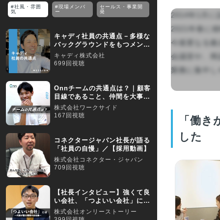
#社風・雰囲
#現場メンバ
セールス・事業開
気
ー
発
2014年1月
2021年春に
キャディ社員の共通点－多様な
今後更なる拠
バックグラウンドをもつメンバ
ーがいる中で共通すること
キャディ株式会社
会議室や、商
699回視聴
業務に集中しや
Onnチームの共通点は？｜顧客
目線であること、仲間を大事に
できる組織です！
株式会社ワークサイド
167回視聴
「働き
した
コネクタージャパン社長が語る
「社員の自慢」／【採用動画】
株式会社コネクター・ジャパン
709回視聴
【社長インタビュー】強くて良
い会社、「つよいい会社」に込
めた想いとは？
株式会社オンリーストーリー
399回視聴