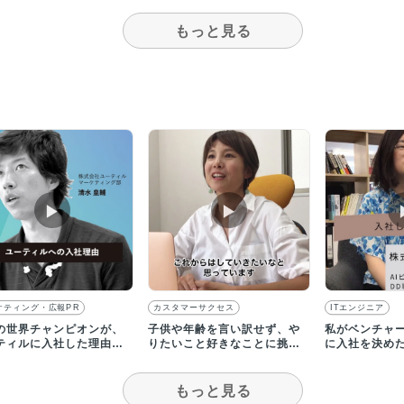
もっと見る
▶︎
▶︎
ケティング・広報PR
カスタマーサクセス
ITエンジニア
の世界チャンピオンが、
子供や年齢を言い訳せず、や
私がベンチャー
ティルに入社した理由と
りたいこと好きなことに挑戦
に入社を決め
｜求人動画インタビュー
する！｜求人動画インタビュ
画】
ー
もっと見る