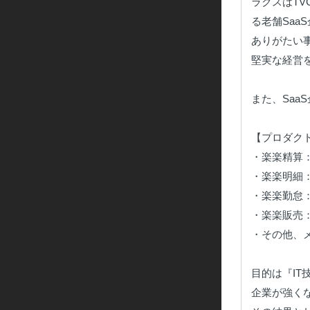
ラクスはT
る老舗SaaS
ありがたい事
堅実な経営
また、Saa
【プロダクト
・楽楽精算
・楽楽明細：
・楽楽勤怠：
・楽楽販売
・その他、
目的は『I
企業が強く