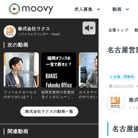
求人募集
動画
株式会社ラクス
企業トップ
ソフトウェアベンダー・SaaS
次の動画
名古屋営
# 社風・雰囲気
2021/11/26
フィールドセールス
福岡営業所の営業担
カスタマーサクセス
オフィスツ
のやりがいは？｜顧
当インタビュー｜福
のやりがいは？｜楽
り安心して
株
客の課題解決に向け
岡オフィスを一言で
楽精算CSリーダーが
フィス環境
て幅広い提案を行え
表すと？
語る、仕事の面白さ
境の整備に
ソフト
る
でいます
株式会社ラクスの動画一覧
名古屋
関連動画