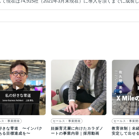
て現在は74,915社（2021年3月末現在）に導入を頂くまでに成長
▶︎
▶︎
ルス・事業開発
セールス・事業開発
セールス・事業開
好きな零道 〜インパク
妊娠育児層に向けたカラダノ
教育体制｜未
ある目標達成を〜
ートの事業内容｜採用動画
安定して出せ
づくりを行な