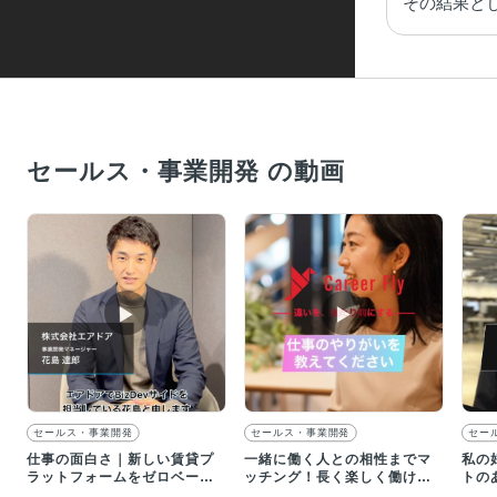
その結果とし
セールス・事業開発 の動画
▶︎
▶︎
セールス・事業開発
セールス・事業開発
セー
仕事の面白さ｜新しい賃貸プ
一緒に働く人との相性までマ
私の
ラットフォームをゼロベース
ッチング！長く楽しく働ける
トの
で作り上げる醍醐味
環境を提供する