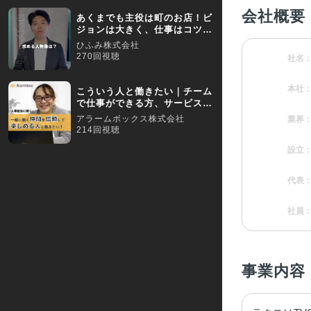
会社概要
あくまでも主役は町のお店！ビ
ジョンは大きく、仕事はコツコ
ツと
ひふみ株式会社
270回視聴
社名
本社
こういう人と働きたい｜チーム
で仕事ができる方、サービス開
発を楽しめる方を募集
アラームボックス株式会社
業界
214回視聴
設立
代表
社員
事業内容