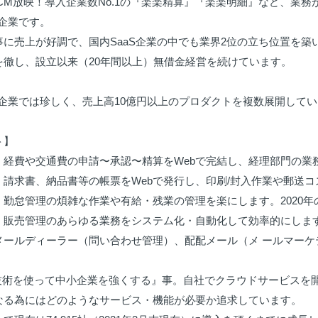
VCM放映！導入企業数No.1の『楽楽精算』『楽楽明細』など、業
企業です。

に売上が好調で、国内SaaS企業の中でも業界2位の立ち位置を築い
を徹し、設立以来（20年間以上）無借金経営を続けています。

S企業では珍しく、売上高10億円以上のプロダクトを複数展開しています。（
】

：経費や交通費の申請〜承認〜精算をWebで完結し、経理部門の業務
請求書、納品書等の帳票をWebで発行し、印刷/封入作業や郵送コ
勤怠管理の煩雑な作業や有給・残業の管理を楽にします。2020年
：販売管理のあらゆる業務をシステム化・自動化して効率的にします
メールディーラー（問い合わせ管理）、配配メール（メ ールマーケ
T技術を使って中小企業を強くする』事。自社でクラウドサービスを
なる為にはどのようなサービス・機能が必要か追求しています。
