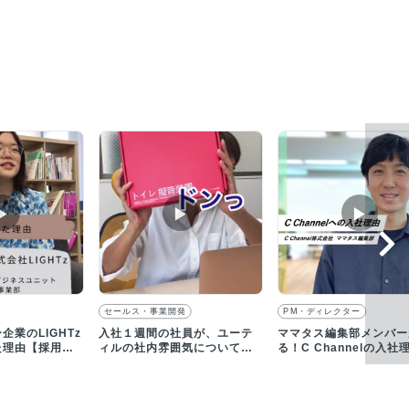
▶︎
▶︎
▶︎
セールス・事業開発
PM・ディレクター
企業のLIGHTz
入社１週間の社員が、ユーテ
ママタス編集部メンバー
た理由【採用動
ィルの社内雰囲気について語
る！C Channelの入社
る｜求人動画インタビュー
は？