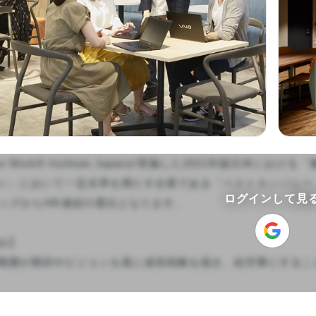
ace to Work® Institute Japanが実施した2021年版日
い」において一定水準を満たす企業である「ベストカンパニー
ログインして見
キングから4年連続の選出となります。

】

職層が期待やビジョンを基に成長戦略を描き、絵空事にすることな