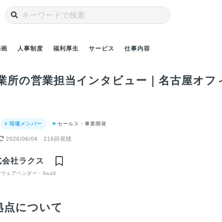
動画
人事制度
福利厚生
サービス
仕事内容
業所の営業担当インタビュー｜名古屋オフ
# 現場メンバー
セールス・事業開発
2026/06/04
216回視聴
アー｜よ
転職理由は？｜前職
転職理由は？｜金融
働けるオ
でSaaS事業のCSに
業界にいた私が、異
式会社ラクス
と就業環
携わっていた私がラ
業界であるSaaS企業
取り組ん
クスのCSを選んだ理
に入社した理由
ウェアベンダー・SaaS
由
拠点について