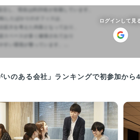
に設立し、現在は約20名が在籍しています。

移転したばかりのオフィスは、

ログインして見
点拡大を考えた内装となっており、

談スペースが多く確保されており

すい環境が整っています。...

がいのある会社」ランキングで初参加から