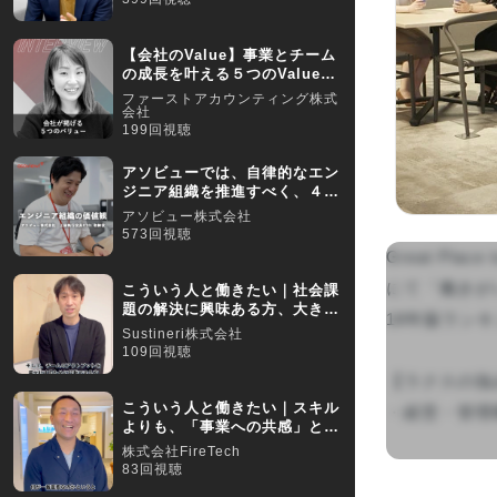
【会社のValue】事業とチーム
の成長を叶える５つのValueを
ご紹介！
ファーストアカウンティング株式
会社
199回視聴
アソビューでは、自律的なエン
ジニア組織を推進すべく、４つ
のバリューを掲げています
アソビュー株式会社
573回視聴
Great Pl
にて「働きが
こういう人と働きたい｜社会課
題の解決に興味ある方、大きな
18年版ラン
変化を楽しみたい方を募集
Sustineri株式会社
109回視聴
【ラクスの強み
こういう人と働きたい｜スキル
・経営・管理
よりも、「事業への共感」と
「顧客視点がある」か
株式会社FireTech
83回視聴