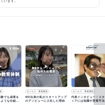
しています。
▶︎
▶︎
▶︎
発
セールス・事業開発
セールス・事業開発
経験でも成果を
MR出身の私がスタートアップ
代表インタビュー！スタ
るような仕組み
のアソビューに入社した理由
ィアには知識や営業手法
っています
有する文化が根付いてい