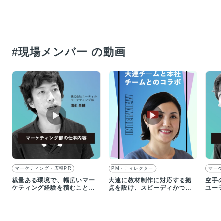
#現場メンバー の動画
▶︎
▶︎
マーケティング・広報PR
PM・ディレクター
マー
裁量ある環境で、幅広いマー
大連に教材制作に対応する拠
空手
ケティング経験を積むことが
点を設け、スピーディかつ現
ユー
できる｜求人動画インタビュ
地に即した開発体制を構築
は？
ー