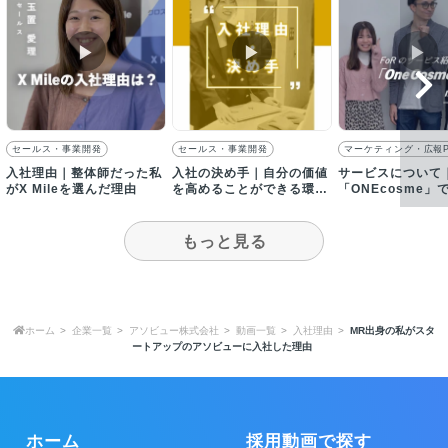
▶︎
▶︎
▶︎
セールス・事業開発
セールス・事業開発
マーケティング・広報
入社理由｜整体師だった私
入社の決め手｜自分の価値
サービスについて
がX Mileを選んだ理由
を高めることができる環境
「ONEcosme」
です！
の研究に出かける
も！？
もっと見る
ホーム
企業一覧
アソビュー株式会社
動画一覧
入社理由
MR出身の私がスタ
ートアップのアソビューに入社した理由
ホーム
採用動画で探す