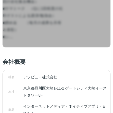
回の全社集合機会）

■ヤマトーク　（Qに1回程度の社
外ゲストによる講演/勉強会）

■締め会　　（毎月の成果を共有
＆表彰）

■シ...

会社概要
アソビュー株式会社
社名：
東京都品川区大崎1-11-2 ゲートシティ大崎イース
本社：
トタワー8F
インターネットメディア・ネイティブアプリ・E
業界：