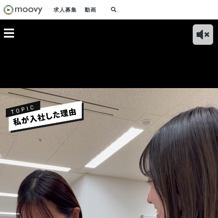
求人募集
動画
の働きや
私たちアソビュー
リーダーシップで会
圧倒的な成長環境！
アソ
子育てと
は、遊びのデジタル
社を牽引するCEOの
事業拡大に貢献でき
律的
がら大学
流通プラットフォー
以外な一面とは…？
ている実感がやりが
織を
していま
ムを提供している会
いになっています
つの
社です
てい