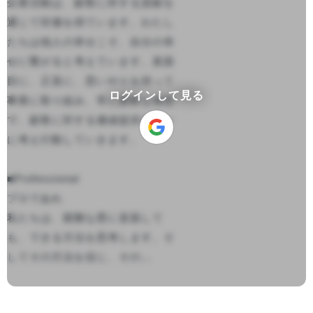
企業活動は、顧客に対する貢献を
通じて対価を得ています。わたし
たちは他人の幸せこそ、自分の幸
せに繋がると考えています。真面
目に、正直に、思いやりを持って
ログインして見る
事業に取り組み、常に柔軟な発想
で、顧客に対する価値提供を第一
に考え行動していきます。

■Professional

プロであれ

私たちは、困難な壁に直面して
も、できる方法を思考します。そ
してその方法を信じ、その...
