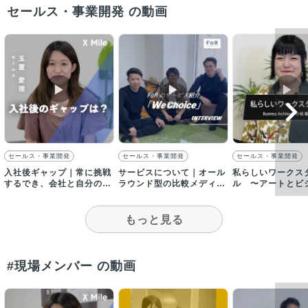
セールス・事業開発 の動画
▶︎
▶︎
▶︎
セールス・事業開発
セールス・事業開発
セールス・事業開発
入社後ギャップ｜常に挑戦
サービスについて｜オール
私らしいワークス
するでき、会社と自分の成
ラウンド型の比較メディア
ル 〜アートとビ
長を感じられる環境
で日本一を目指す！
融合させ、ZERO
挑戦を〜
もっと見る
#現場メンバー の動画