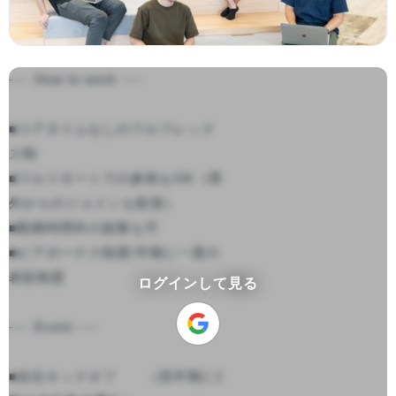
---- How to work ----

■コアタイムなしのフルフレック
ス制

■フルリモートでの参画もOK（県
外からのジョインも歓迎）

■勤務時間外の副業も可

■ピアボーナス制度/半期に一度の
表彰制度

ログインして見る
---- Event ----

■全社キックオフ　　（四半期に1