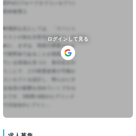
②PoC(プルーフオブコンセプト)

③本格導入

特徴的な点としては、「スペシャ
リストの知を次世代につなぐ」た
ログインして見る
めに、まずは、現状の課題のなか
で暗黙知であることが原因となっ
ている領域を見つけ、形式化を行
うことで、どの程度改善が可能か
コンセプトを設計し、明らかにす
る知見の範囲を決めていくプロセ
スです。2時間×8回のヒアリング
で汎知化®とプリミ...

求人募集