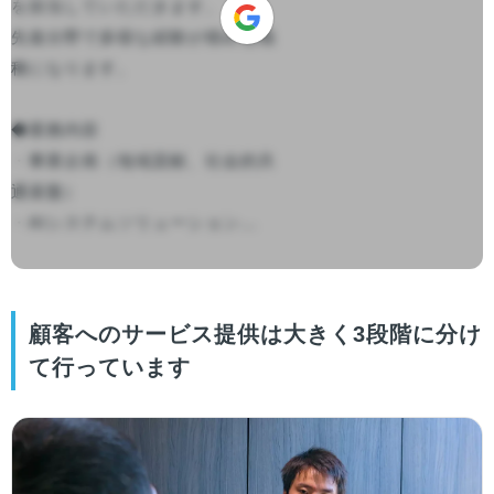
を担当していただきます。

先進分野で多様な経験が積める職
種になります。

◆業務内容

・事業企画（地域貢献、社会的共
通基盤）

・AIシステムソリューション...

顧客へのサービス提供は大きく3段階に分け
て行っています