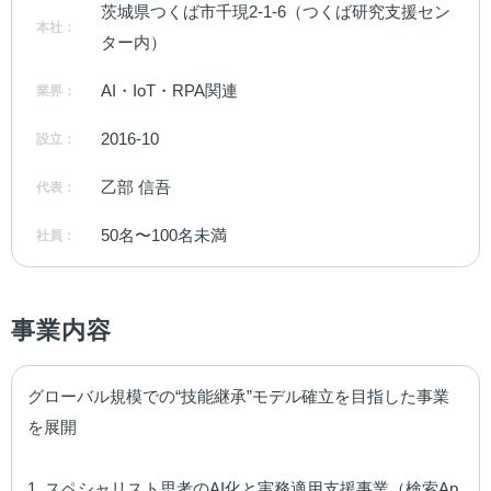
茨城県つくば市千現2-1-6（つくば研究支援セン
本社：
ター内）
AI・IoT・RPA関連
業界：
2016-10
設立：
乙部 信吾
代表：
50名〜100名未満
社員：
事業内容
グローバル規模での“技能継承”モデル確立を目指した事業
を展開

1. スペシャリスト思考のAI化と実務適用支援事業（検索Ap