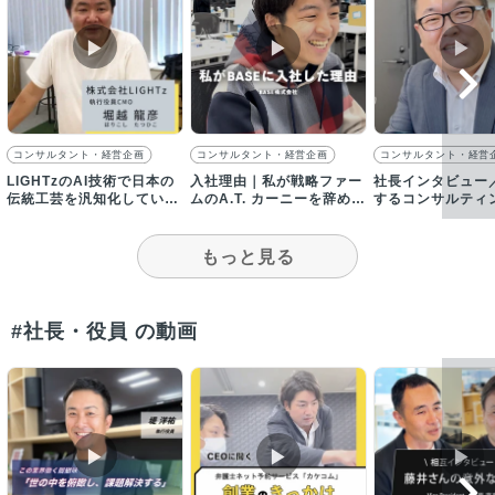
▶︎
▶︎
▶︎
コンサルタント・経営企画
コンサルタント・経営企画
コンサルタント・経営
LIGHTzのAI技術で日本の
入社理由｜私が戦略ファー
社長インタビュー
伝統工芸を汎知化していく
ムのA.T. カーニーを辞め
するコンサルティ
【採用動画】
て、BASEに入社した理由
の代表が語る、次
モデル
もっと見る
#社長・役員 の動画
▶︎
▶︎
▶︎