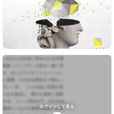
これからの社会に求められる共通
基盤（インフラ）の姿を一緒に考
え、AIシステムやソリューション
に展開、その社会実装まで関わっ
ていく等、「人と社会に良質の気
づきを提供し、豊かな成長に貢献
する」 という理念の下、AIの社会
ログインして見る
適用につながる事業や製品の企画