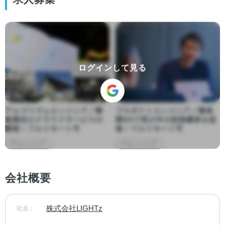
ログインして見る
アルゴリズムエンジニア／製
プロダクトエンジニア／製造
造業向けクラウドサービスの
業DXで世の中の技術継承を促
開発！フルリモート可
進！フルリモート可
ITエンジニア
ITエンジニア
会社概要
株式会社LIGHTz
社名：