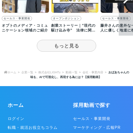
セールス・事業開発
オープンポジション
セールス・事業開発
オプトのメディア・コミュ
創業ストーリー｜”現代の
藤井さんの意外な
ニケーション領域のご紹介
駆け込み寺” 法律に関す
人に優しく地道に
る問題意識からカケコムを
る方〜
開始
もっと見る
ホーム
企業一覧
株式会社LIGHTz
動画一覧
会社・事業内容
おばあちゃんの
味を、AIで可視化し、再現する為には？【採用動画】
ホーム
採用動画で探す
ログイン
セールス・事業開発
転職・就活お役立ちコラム
マーケティング・広報PR