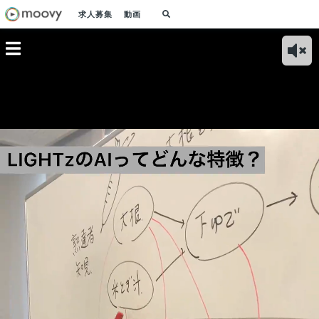
求人募集
動画
作りに貢
私がベンチャー企業
社長が心配する程、
15年間のフランス在
安心
私のこの
のLIGHTzに入社を
LIGHTz って〇〇な
住を経て、AIベンチ
きる
きです！
決めた理由【採用動
んです！【採用動
ャーのLIGHTzに入
Io
】
画】
画】
社した理由【採用動
ます