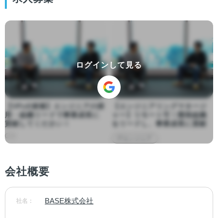
ログインして見る
【VPoE候補】エンジニアの採
【エンジニアリングマネージ
用・組織リードで事業成長に
ャー】リモート可！開発組織
貢献してください！
をリードし、事業成長に貢献
ITエンジニア
会社概要
BASE株式会社
社名：