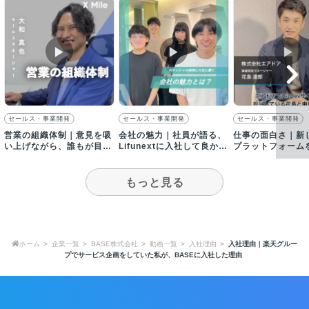
▶︎
▶︎
▶︎
セールス・事業開発
セールス・事業開発
セールス・事業開発
営業の組織体制｜意見を吸
会社の魅力｜社員が語る、
仕事の面白さ｜新
い上げながら、誰もが目標
Lifunextに入社して良かっ
プラットフォーム
達成できる組織作りを目指
たこととは？
ースで作り上げる
す
もっと見る
ホーム
企業一覧
BASE株式会社
動画一覧
入社理由
入社理由｜楽天グルー
プでサービス企画をしていた私が、BASEに入社した理由