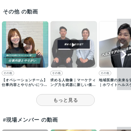
その他 の動画
▶︎
▶︎
▶︎
その他
その他
その他
【オペレーションチーム】
求める人物像｜マーケティ
地域医療の未来を
仕事内容とやりがいについ
ング力を武器に新しい価値
｜ホワイトヘルス
て
づくりを楽しめる人を募
仕事のやりがい
集！
もっと見る
#現場メンバー の動画