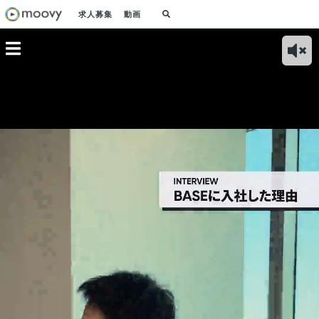
求人募集
動画
の事業内容｜
BASE BANKの事業
入社理由｜私が戦略
BASEオフィスツア
業務
オーナー
内容｜ショップオー
ファームのA.T. カー
ー｜私たちが働く職
ーケ
入者向け
ナーの資金繰り課題
ニーを辞めて、
場環境をお見せしま
の仕
は
の解決をサポート
BASEに入社した理
す
いと
由