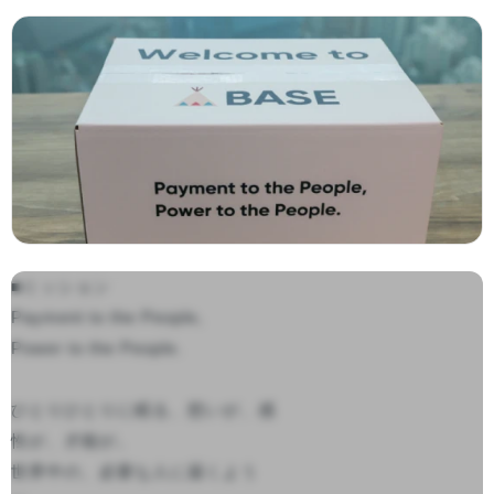
■ミッション

Payment to the People,

Power to the People.

ひとりひとりに眠る、想いが、感
性が、才能が。

世界中の、必要な人に届くよう