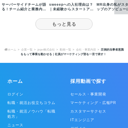
サーバーサイドチームが語
sweeepへの入社理由は？
MR出身の私がス
る！チーム紹介と業務内容
｜未経験からスタートアッ
ップのアソビュー
について
プへエンジニア転職したワ
た理由
ケ
もっと見る
ホーム
企業一覧
jinjer株式会社
動画一覧
会社・事業内容
圧倒的当事者意識
をもって事業を動かせる｜社員がマーケティング部を一言で表す！
ホーム
採用動画で探す
ログイン
セールス・事業開発
転職・就活お役立ちコラム
マーケティング・広報PR
転職・就活ノウハウ「転職
カスタマーサクセス
処方」
ITエンジニア
ニュース