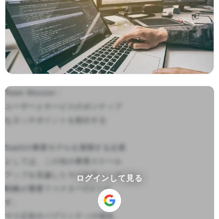
Team Mission：

ユーザーとサービスのポジティブ
なタッチポイントを創出する

SaaSの事業モデルを展開する企業
としては、この先の事業スケール
アップを見越したマーケティング
ログインして見る
戦略が重要ファクターの1つで
す。

マス広告やパブリシティの強化