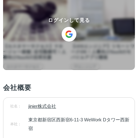
ログインして見る
【カスタマーサクセス】マネ
【iOSエンジニア】リモートワ
ージャー候補│在宅勤務可！人
ークOK！人事向けSaaSのモ
事向けSaaSの活用支援
バイルアプリ開発
カスタマーサクセス
ITエンジニア
会社概要
jinjer株式会社
社名：
東京都新宿区西新宿6-11-3 WeWork Dタワー西新
本社：
宿