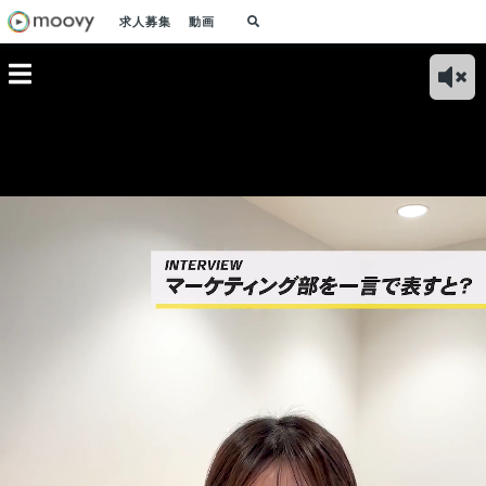
求人募集
動画
新しいア
け入れな
化してい