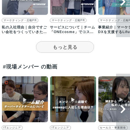
マーケティング・広報PR
マーケティング・広報PR
マーケティング・広報
私の入社理由｜自分ですご
サービスについて｜チーム
事業紹介｜マーケ
い会社をつくっていきた
「ONEcosme」でコスメ
DXを支援するLifu
い！
の研究に出かけること
が、顧客から選ば
も！？
もっと見る
#現場メンバー の動画
▶︎
▶︎
▶︎
ITエンジニア
ITエンジニア
セールス・事業開発