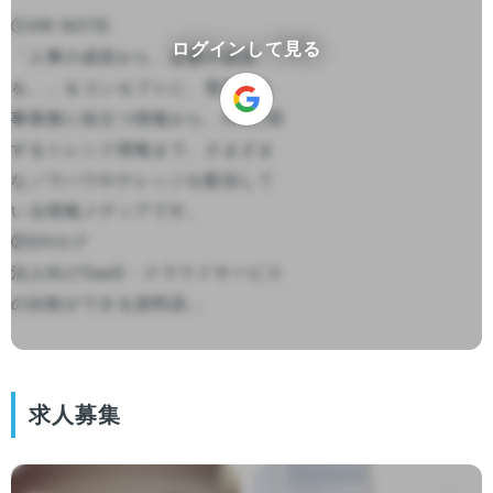
①HR NOTE

ログインして見る
「人事の成長から、企業の成長
を。」をコンセプトに、普段の人
事業務に役立つ情報から、HRに関
するトレンド情報まで、さまざま
なノウハウやナレッジを配信して
いる情報メディアです。

②DXログ

法人向けSaaS・クラウドサービス
の比較ができる資料請...

求人募集