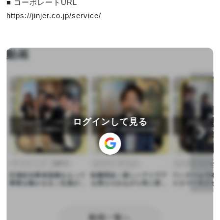
■ コーポレートURL

https://jinjer.co.jp/service/
動画
▶︎
▶︎
▶︎
ログインして見る
マーケティング・広報PR
カスタマーサクセス
カスタマーサクセス
圧倒的当事者意識をもって
転職理由｜新しいアイデア
ワンチームで本
事業を動かせる｜社員がマ
を受け入れながら常に変化
スタマーサクセ
ーケティング部を一言で表
していく会社
署を一言で表す
す！
動画一覧へ