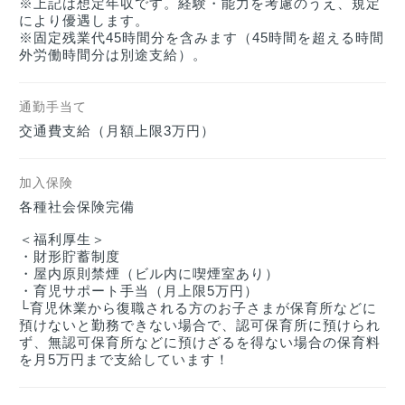
※上記は想定年収です。経験・能力を考慮のうえ、規定
により優遇します。

※固定残業代45時間分を含みます（45時間を超える時間
外労働時間分は別途支給）。
通勤手当て
交通費支給（月額上限3万円）
加入保険
各種社会保険完備

＜福利厚生＞

・財形貯蓄制度

・屋内原則禁煙（ビル内に喫煙室あり）

・育児サポート手当（月上限5万円）

└育児休業から復職される方のお子さまが保育所などに
預けないと勤務できない場合で、認可保育所に預けられ
ず、無認可保育所などに預けざるを得ない場合の保育料
を月5万円まで支給しています！