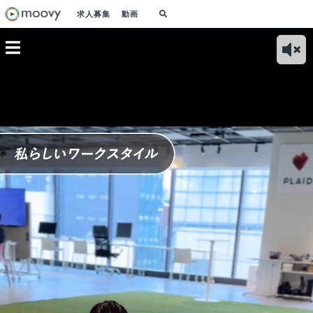
求人募集
動画
急成長ス
私の好きな零道 〜
藤原さんの意外な一
私の好きな零道 〜
私ら
プから
情熱やアイディアを
面 〜顧客志向でヤ
インパクトのある目
イル
ZEROに？
チームで共有し、熱
ンチャな方〜
標達成を〜
ジネ
狂を伝播〜
ZE
を〜