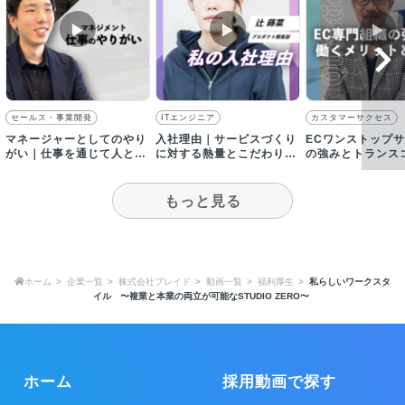
▶︎
▶︎
▶︎
セールス・事業開発
ITエンジニア
カスタマーサクセス
マネージャーとしてのやり
入社理由｜サービスづくり
ECワンストップ
がい｜仕事を通じて人とし
に対する熱量とこだわりに
の強みとトランス
て成長し、幸せになって欲
惹かれて入社
で働くメリットを
しい
ます
もっと見る
ホーム
企業一覧
株式会社プレイド
動画一覧
福利厚生
私らしいワークスタ
イル 〜複業と本業の両立が可能なSTUDIO ZERO〜
ホーム
採用動画で探す