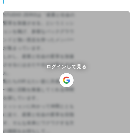
STUDIO ZEROは「産業と社会の
変革を加速させる」というミッシ
ョンを掲げ、多様なバックグラウ
ンドと強い意志を持ったメンバー
が集まっています。

しかし、産業と社会の変革を加速
させるにはまだ十分とは言えませ
ログインして見る
ん。

私たちの叶えたい姿に共感して、
一緒に活動を推進してくれる仲間
を探しています。

ミッションに向かって仲間ととも
に走り、産業と社会の変革を目指
す。そんな未来にワクワクする方
の挑戦をお待ちして...
