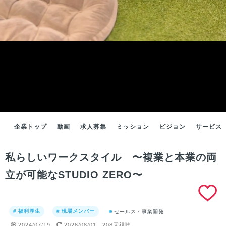
企業トップ
動画
求人募集
ミッション
ビジョン
サービス
私らしいワークスタイル 〜複業と本業の両
立が可能なSTUDIO ZERO〜
# 福利厚生
# 現場メンバー
セールス・事業開発
2024/07/19
2026/08/01
208回視聴