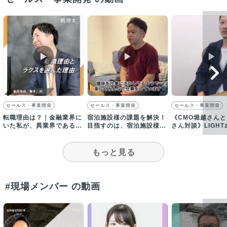
▶︎
▶︎
▶︎
セールス・事業開発
セールス・事業開発
セールス・事業開発
転職理由は？｜金融業界に
宿泊施設様の課題を解決！
《CMO堀越さんと
いた私が、異業界である
目指すのは、宿泊施設様の
さん対談》LIGHT
SaaS企業に入社した理由
利益最大化／【採用動画】
共通点とは？【採
もっと見る
#現場メンバー の動画