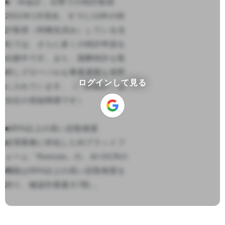
■「AI会計」分野での特許取得　

2021年1月現在、すでに13件の特
許取得（利権化済み）している当
社では、さらに多くの特許申請を
出願中です。また、国際特許も取
得しグローバルな事業展開も視野
ログインして見る
に入れています。（「AI会計」は
当社の登録商標です）

■95%以上の高い読取精度

経理業務に特化したAIプラットフ
ォーム「Remota」の、AI-OCRの
機能は95%以上の高い読取精度を
誇り、確認作業最大7割...
