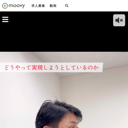
求人募集
動画
望】日本
【技術と営業の連携
【業務内容】技術知
【会社のValue】事
【事
ューション
体制】チームワーク
識を活かし、顧客要
業とチームの成長を
発高
経理の業
と信頼で実現するエ
望をベースにしたプ
叶える５つのValue
を実
決してい
ンタープライズ経理
ロダクトの成長に貢
をご紹介！
トア
DX
献する