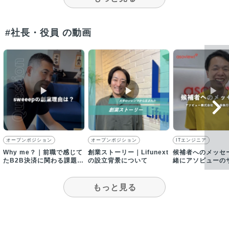
#社長・役員 の動画
▶︎
▶︎
▶︎
オープンポジション
オープンポジション
ITエンジニア
Why me？｜前職で感じて
創業ストーリー｜Lifunext
候補者へのメッセ
たB2B決済に関わる課題
の設立背景について
緒にアソビューの
を、テクノロージーの力で
を育てましょう！
解決
もっと見る