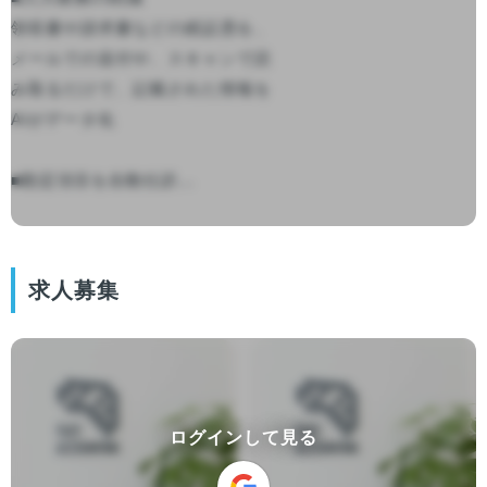
領収書や請求書などの紙証憑を、
メールでの送付や、スキャンで読
み取るだけで、記載された情報を
AIがデータ化

■勘定項目を自動仕訳...

求人募集
ログインして見る