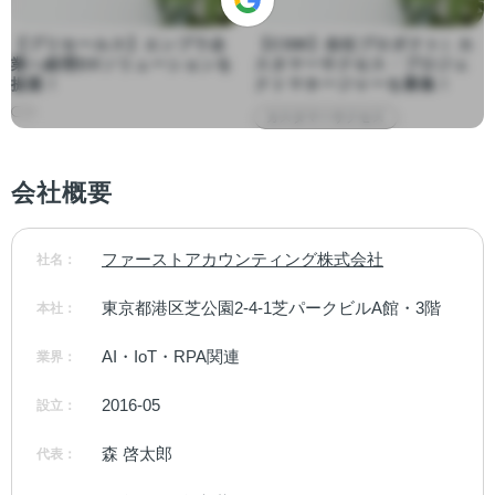
【プリセールス】エンプラ企
【CSM】自社プロダクト）カ
業へ経理DXソリューションを
スタマーサクセス・プロジェ
提案！
クトマネージャーを募集！
カスタマーサクセス
会社概要
ファーストアカウンティング株式会社
社名：
東京都港区芝公園2-4-1芝パークビルA館・3階
本社：
AI・IoT・RPA関連
業界：
2016-05
設立：
森 啓太郎
代表：