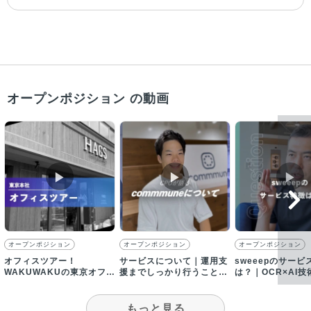
オープンポジション の動画
▶︎
▶︎
▶︎
オープンポジション
オープンポジション
オープンポジション
オフィスツアー！
サービスについて｜運用支
sweeepのサービ
WAKUWAKUの東京オフィ
援までしっかり行うことで
は？｜OCR×AI
スをご紹介
企業の成長に貢献！
ックオフィスDX
もっと見る