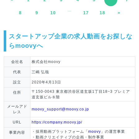
...
8
9
10
17
18
»
スタートアップ企業の求人動画をお探しな
らmoovyへ
会社名
株式会社moovy
代表
三嶋 弘哉
設立
2020年4月13日
〒150-0043 東京都渋谷区道玄坂1丁目18−3 プレミア
住所
道玄坂ビル８階
メールアド
moovy_support@moovy.co.jp
レス
URL
https://company.moovy.jp/
・採用動画プラットフォーム「
moovy
」の運営事業
事業内容
・動画クリエイティブの企画・制作事業