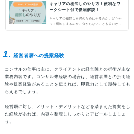
キャリアの棚卸しのやり方！便利なワ
ークシート付で徹底解説！
キャリアの棚卸しを何のためにやるのか、どうや
って棚卸しするのか、分からないことも多いかも
しれません。ポイントをおさえてキャリアの棚卸
しをすることで、深く自己分析を行うことに繋が
ります。この記事では具体的なキャリアの棚卸し
のやり方やワークシートをご紹介。ぜひご自身の
1.
キャリアの棚卸しにお役立てください。
経営者層への提案経験
コンサルの仕事は主に、クライアントの経営陣との折衝が主な
業務内容です。コンサル未経験の場合は、経営者層との折衝経
験や提案経験があることを伝えれば、即戦力として期待しても
らえるでしょう。
経営層に対し、メリット・デメリットなどを踏まえた提案をし
た経験があれば、内容を整理ししっかりとアピールしましょ
う。