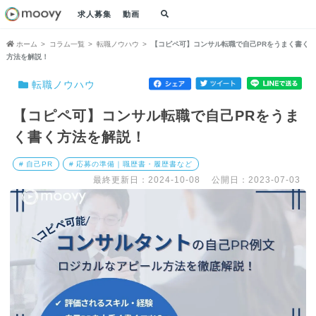
求人募集
動画
ホーム
コラム一覧
転職ノウハウ
【コピペ可】コンサル転職で自己PRをうまく書く
方法を解説！
転職ノウハウ
【コピペ可】コンサル転職で自己PRをうま
く書く方法を解説！
# 自己PR
# 応募の準備｜職歴書・履歴書など
最終更新日：2024-10-08
公開日：2023-07-03