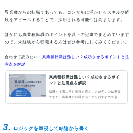
異業種からの転職であっても、コンサルに活かせるスキルや経
験をアピールすることで、採用される可能性は高まります。
ほかにも異業種転職のポイントを以下の記事でまとめています
ので、未経験から転職する方はぜひ参考にしてみてください。
合わせて読みたい：
異業種転職は難しい？成功させるポイントと注
意点を解説
異業種転職は難しい？成功させるポイ
ントと注意点を解説
転職する際に同じ業種を選ぶことが多いのは事実
ですが、異業種に転職することもおすすめできる
選択肢です。その成功の秘訣や注意点はどのよう
なものがあるのでしょう。本記事を読むことで異
業種に転職する際に企業がどのようなスキルや経
験を求めているかを知ることができます。また、
3.
20代後半と30代前半では求められるものが異な
ロジックを重視して結論から書く
ってくるので、あわせて解説していきます。