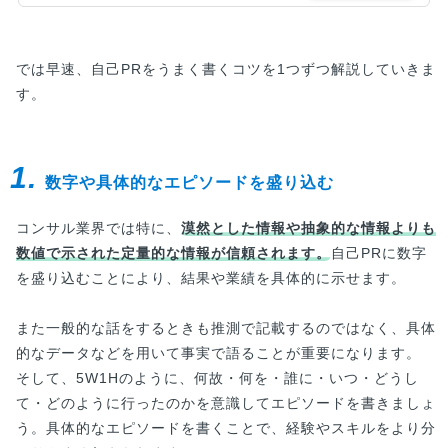
版！転職活動の流れが体系的にまとめられ、やるべ
き事が網羅されているため、非常に有効なチェック
リストになっています。転職のバイブルとしてご活
用ください。
では早速、自己PRをうまく書くコツを1つずつ解説していきま
す。
1.
数字や具体的なエピソードを盛り込む
コンサル業界では特に、
漠然とした情報や抽象的な情報よりも
数値で示された定量的な情報が信頼されます。
自己PRに数字
を盛り込むことにより、結果や業績を具体的に示せます。
また一般的な話をするときも推測で記載するのではなく、具体
的なデータなどを用いて事実で語ることが重要になります。
そして、5W1Hのように、何故・何を・誰に・いつ・どうし
て・どのように行ったのかを意識してエピソードを書きましょ
う。具体的なエピソードを書くことで、経験やスキルをより分