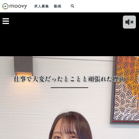
求人募集
動画
組織をポ
ウィルグループは業
人を救うために自衛
変革する
務外でもチャレンジ
官を目指していた私
ージェン
する社員を応援して
が、ウィルグループ
です
くれる文化がありま
に入社した理由
す