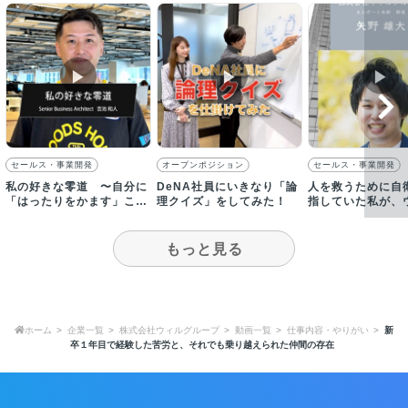
▶︎
▶︎
▶︎
セールス・事業開発
オープンポジション
セールス・事業開発
私の好きな零道 〜自分に
DeNA社員にいきなり「論
人を救うために自
「はったりをかます」こと
理クイズ」をしてみた！
指していた私が、
で成長し続ける〜
ループに入社した
もっと見る
ホーム
企業一覧
株式会社ウィルグループ
動画一覧
仕事内容・やりがい
新
卒１年目で経験した苦労と、それでも乗り越えられた仲間の存在