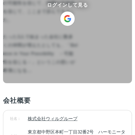
の可能性を信じて、仲間の可能性
ログインして見る
を信じて、ここまで歩んできまし
た。

たった3人で始まった会社に数多
くの仲間が増えたとしても、「Bel
ieve in Your Possibility　－可能
性を信じる－」というこの想いが
希薄になる...

会社概要
株式会社ウィルグループ
社名：
東京都中野区本町一丁目32番2号　ハーモニータ