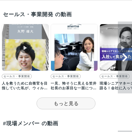
セールス・事業開発 の動画
▶︎
▶︎
▶︎
セールス・事業開発
セールス・事業開発
セールス・事業開発
人を救うために自衛官を目
一見、怖そうに見える笠井
現場シニアマネー
指していた私が、ウィルグ
社長のお茶目な一面につい
語る！会社に入っ
ループに入社した理由
て、人事が語る！
たと感じる瞬間に
もっと見る
#現場メンバー の動画