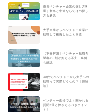
優良ベンチャー企業の探し方9
選｜新卒と中途ならではの探し
方も解説
大手企業からベンチャー企業に
転職して後悔したこと５選
【不安解消】ベンチャー転職希
望者の9割が抱える不安｜事例
も解説
30代でベンチャーから大手への
転職って実際どうなの？【経験
談】
ベンチャー面接でよく聞かれる
質問5選と押さえるべきポイン
ト！