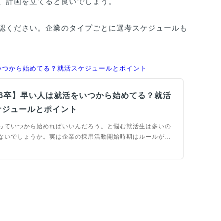
、計画を立てると良いでしょう。
認ください。企業のタイプごとに選考スケジュールも
いつから始めてる？就活スケジュールとポイント
26卒】早い人は就活をいつから始めてる？就活
ケジュールとポイント
っていつから始めればいいんだろう。と悩む就活生は多いの
ないでしょうか。実は企業の採用活動開始時期はルールが決
ていますが、就職活動はルールには載っていない理想の就活
ジュールがあります。当記事では、ルールには載っていない
の就職開始時期についても解説します