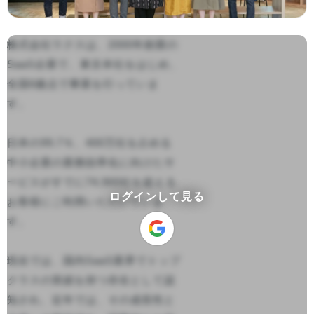
株式会社ラクスは、2000年創業の
SaaS企業で、東京本社をはじめ、
全国6拠点で事業を行っていま
す。

日本の99.7％、400万社を占める
中小企業の業務効率化に向けたサ
ービスがすでに74,900社を超える
ログインして見る
お客様にご利用いただいていま
す。

現在では、国内SaaS業界でトップ
クラスの実績を持つ存在として認
知され、近年では、その成長性と