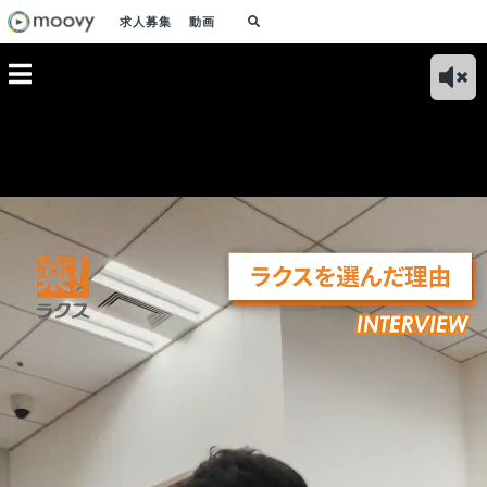
求人募集
動画
アー｜よ
転職理由は？｜金融
福岡営業所の営業担
フィールドセールス
働けるオ
業界にいた私が、異
当インタビュー｜福
のやりがいは？｜顧
と就業環
業界であるSaaS企業
岡オフィスを一言で
客の課題解決に向け
取り組ん
に入社した理由
表すと？
て幅広い提案を行え
る