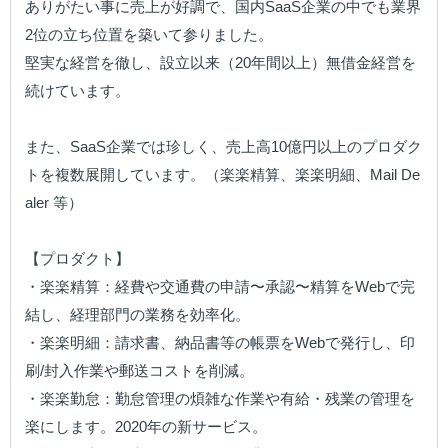
ありがたい事に売上が好調で、国内SaaS企業の中でも業界
2位の立ち位置を築いて参りました。

堅実な経営を徹し、設立以来（20年間以上）無借金経営を
続けています。

また、SaaS企業では珍しく、売上高10億円以上のプロダク
トを複数展開しています。（楽楽精算、楽楽明細、Mail De
aler 等）

【プロダクト】

・楽楽精算：経費や交通費の申請〜承認〜精算をWebで完
結し、経理部門の業務を効率化。

・楽楽明細：請求書、納品書等の帳票をWebで発行し、印
刷/封入作業や郵送コストを削減。

・楽楽勤怠：勤怠管理の煩雑な作業や有給・残業の管理を
楽にします。2020年の新サービス。
