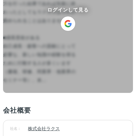
力を行った結果であれば失敗に終
ログインして見る
わったとしてもラクスではそれが
責められることはありません。

■成長意欲がある

自己成長・顧客への貢献にとって
必要な、新しい知識や経験を得る
ために行動する人が多くいます
（書籍、研修、同業界・他業界の
セミナー等）。未...

会社概要
株式会社ラクス
社名：