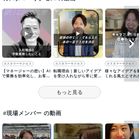
▶︎
▶︎
▶︎
カスタマーサクセス
カスタマーサクセス
カスタマーサクセス
【マネージャーの想い】AI
転職理由｜新しいアイデア
様々なアイデアを
で業務を効率化し、お客様
を受け入れながら常に変化
くれる風土とそれ
にもっと仕事を楽しんで頂
していく会社
の信頼を得ている
きたい
りがい！
もっと見る
#現場メンバー の動画