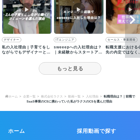
▶︎
▶︎
▶︎
デザイナー
ITエンジニア
セールス・事業開発
私の入社理由 | 子育てをし
sweeepへの入社理由は？
転職支援における
ながらでもデザイナーとし
｜未経験からスタートアッ
先の内定ではなく
て自己成長できる環境！
プへエンジニア転職したワ
の活躍がゴール
ケ
もっと見る
ホーム
企業一覧
株式会社ラクス
動画一覧
入社理由
転職理由は？｜前職で
SaaS事業のCSに携わっていた私がラクスのCSを選んだ理由
ホーム
採用動画で探す