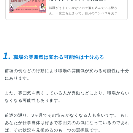
転職がうまくいかないので落ち込んでいる皆さ
ん。一度立ち止まって、自分のコンパスを見つめ
直しましょう。決め手は自分軸マインドセットで
す。自分の軸を持ち、転職活動を進めることで、
転職でミスマッチを起こしてしまう確率を激減で
きます。転職にうまくいった人の事例を交えなが
ら、どのようなマインドセットを持てばいいのか
紹介します。
1.
職場の雰囲気は変わる可能性は十分ある
前項の例などの行動により職場の雰囲気が変わる可能性は十分
にあります。
また、雰囲気を悪くしている人が異動などにより、職場からい
なくなる可能性もあります。
前述の通り、3ヶ月でその悩みがなくなる人も多いです。 もし
あなたが仕事自体は好きで雰囲気のみ気になっているのであれ
ば、その状況を見極めるのも一つの選択肢です。