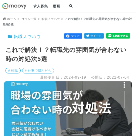
求人募集
動画
ホーム
コラム一覧
転職ノウハウ
これで解決！？転職先の雰囲気が合わない時の対
処法5選
転職ノウハウ
これで解決！？転職先の雰囲気が合わない
時の対処法5選
# 転職
# 仕事で悩んだら
最終更新日：2024-09-19
公開日：2022-07-04