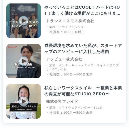
やっていることはCOOL！ハートはHO
T！楽しく働ける場所がここにありま
す！
トランスコスモス株式会社
・業種：アウトソーシング
・社員数：10,000名以上
成長環境を求めていた私が、スタートア
ップのアソビューに入社した理由
アソビュー株式会社
・業種：インターネットメディア・ネイティブアプ
リ・ECサイト
・社員数：100名〜500名未満
私らしいワークスタイル 〜複業と本業
の両立が可能なSTUDIO ZERO〜
株式会社プレイド
・業種：ソフトウェアベンダー・SaaS
・社員数：100名〜500名未満