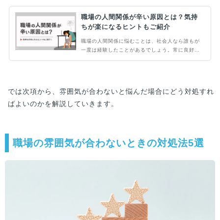
職場の人間関係が辛い原因とは？気持
ちが楽になるヒントもご紹介
職場の人間関係に悩むことは、社会人なら誰もが
一度は経験したことがあるでしょう。常に良好な
人間関係を築くことは仕事をする上でとても重要
ですが、上司や同僚・後輩との問題はとても難し
い側面もあります。そこで今回の記事では、職場
の人間関係に悩んでいる方に向けて、人間関係が
では次項から、雰囲気が合わないと悩んだ場合にどう対処すれ
うまくいかない原因と対処法を紹介します。
ばよいのかを解説していきます。
職場の雰囲気が合わないときの対処法5選