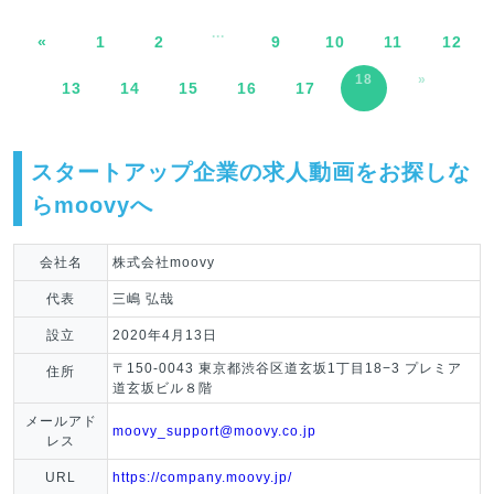
...
«
1
2
9
10
11
12
18
»
13
14
15
16
17
スタートアップ企業の求人動画をお探しな
らmoovyへ
会社名
株式会社moovy
代表
三嶋 弘哉
設立
2020年4月13日
〒150-0043 東京都渋谷区道玄坂1丁目18−3 プレミア
住所
道玄坂ビル８階
メールアド
moovy_support@moovy.co.jp
レス
URL
https://company.moovy.jp/