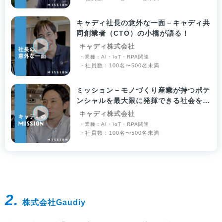
キャディ社長の意外な一面－キャディ共
同創業者（CTO）の小橋が語る！
キャディ株式会社
・業種：AI・IoT・RPA関連
・社員数：100名〜500名未満
ミッション－モノづくり産業が持つポテ
ンシャルを最大限に発揮できる社会を実
現する
キャディ株式会社
・業種：AI・IoT・RPA関連
・社員数：100名〜500名未満
2.
株式会社Gaudiy