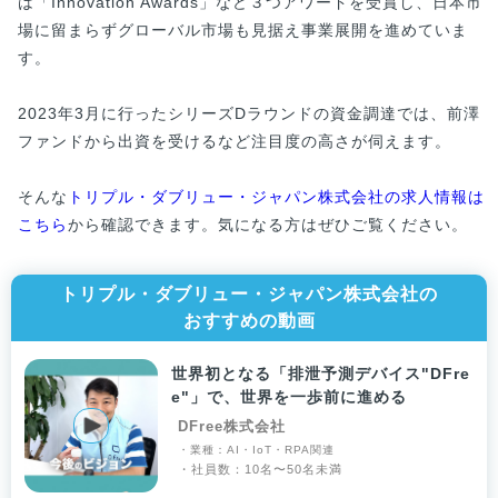
は「Innovation Awards」など３つアワードを受賞し、日本市
場に留まらずグローバル市場も見据え事業展開を進めていま
す。
2023年3月に行ったシリーズDラウンドの資金調達では、前澤
ファンドから出資を受けるなど注目度の高さが伺えます。
そんな
トリプル・ダブリュー・ジャパン株式会社の求人情報は
こちら
から確認できます。気になる方はぜひご覧ください。
トリプル・ダブリュー・ジャパン株式会社の
おすすめの動画
世界初となる「排泄予測デバイス"DFre
e"」で、世界を一歩前に進める
DFree株式会社
・業種：AI・IoT・RPA関連
・社員数：10名〜50名未満