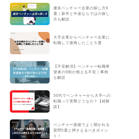
優良ベンチャー企業の探し方9
選｜新卒と中途ならではの探し
方も解説
大手企業からベンチャー企業に
転職して後悔したこと５選
【不安解消】ベンチャー転職希
望者の9割が抱える不安｜事例
も解説
30代でベンチャーから大手への
転職って実際どうなの？【経験
談】
ベンチャー面接でよく聞かれる
質問5選と押さえるべきポイン
ト！