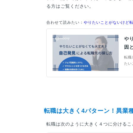
る方はご覧ください。
合わせて読みたい：
やりたいことがないけど
や
因
転職
たい
い歴
見の
見つ
転職は大きく4パターン！異業
転職は次のように大きく４つに分けるこ