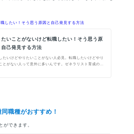
転職したい！そう思う原因と自己発見する方法
りたいことがないけど転職したい！そう思う原
と自己発見する方法
したいけどやりたいことがない人必見。転職したいけどやり
ことがない人って意外に多いんです。ゼネラリスト育成の長
史からジョブ型雇用制度への過渡期にある今、転職を自己発
良い機会と捉えてみてはいかがでしょうか。やりたいことの
け方のヒントをお届けします。
種同職種がおすすめ！
とができます。