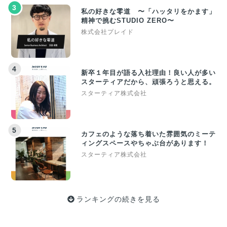
3
私の好きな零道 〜「ハッタリをかます」
精神で挑むSTUDIO ZERO〜
株式会社プレイド
4
新卒１年目が語る入社理由！良い人が多い
スターティアだから、頑張ろうと思える。
スターティア株式会社
5
カフェのような落ち着いた雰囲気のミーテ
ィングスペースやちゃぶ台があります！
スターティア株式会社
ランキングの続きを見る