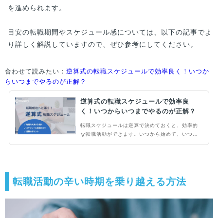
を進められます。
目安の転職期間やスケジュール感については、以下の記事でよ
り詳しく解説していますので、ぜひ参考にしてください。
合わせて読みたい：
逆算式の転職スケジュールで効率良く！いつか
らいつまでやるのが正解？
逆算式の転職スケジュールで効率良
く！いつからいつまでやるのが正解？
転職スケジュールは逆算で決めておくと、効率的
な転職活動ができます。いつから始めて、いつま
でやるのか分からないことも多いはず。転職スケ
ジュールをしっかり立てることで、転職の成功率
が大きく変わってきます。そこで当記事ではスケ
ジュールの立て方やスケジュールのコツを詳しく
解説します。
転職活動の辛い時期を乗り越える方法