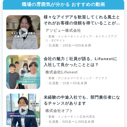
職場の雰囲気が分かる おすすめの動画
様々なアイデアを歓迎してくれる風土と
それがお客様の信頼を得ていることがや
りがい！
アソビュー株式会社
・業種：インターネットメディア・ネイティブアプ
リ・ECサイト
・社員数：100名〜500名未満
会社の魅力｜社員が語る、Lifunextに
入社して良かったこととは？
株式会社Lifunext
・業種：デジタルマーケティング・アドテク
・社員数：10名〜50名未満
未経験の中途入社でも、部門責任者にな
るチャンスがあります
株式会社オプト
・業種：インターネット広告代理店
・社員数：500名〜1,000名未満