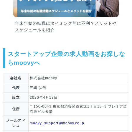
年末年始の転職はタイミング的に不利？メリットや
スケジュールを紹介
スタートアップ企業の求人動画をお探しな
らmoovyへ
会社名
株式会社moovy
代表
三嶋 弘哉
設立
2020年4月13日
〒150-0043 東京都渋谷区道玄坂1丁目18−3 プレミア道
住所
玄坂ビル８階
メールアド
moovy_support@moovy.co.jp
レス