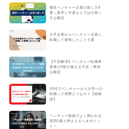
優良ベンチャー企業の探し方9
選｜新卒と中途ならではの探し
方も解説
大手企業からベンチャー企業に
転職して後悔したこと５選
【不安解消】ベンチャー転職希
望者の9割が抱える不安｜事例
も解説
30代でベンチャーから大手への
転職って実際どうなの？【経験
談】
ベンチャー面接でよく聞かれる
質問5選と押さえるべきポイン
ト！