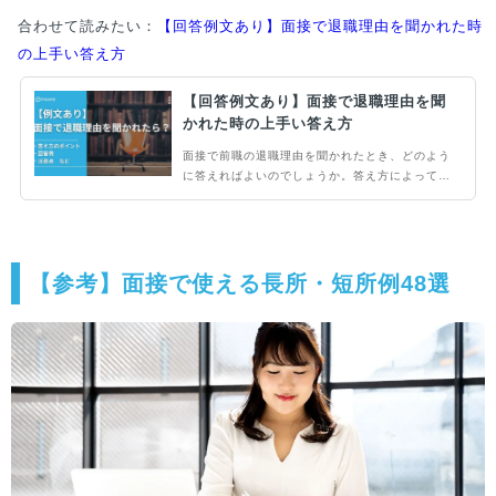
合わせて読みたい：
【回答例文あり】面接で退職理由を聞かれた時
の上手い答え方
【回答例文あり】面接で退職理由を聞
かれた時の上手い答え方
面接で前職の退職理由を聞かれたとき、どのよう
に答えればよいのでしょうか。答え方によっては
大きくマイナスイメージとなってしまう可能性の
ある、重要な質問です。この記事では、退職した
理由を上手に伝えられる方法について回答例文を
含めてご紹介します。
【参考】面接で使える長所・短所例48選