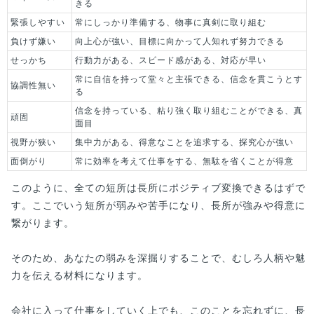
きる
緊張しやすい
常にしっかり準備する、物事に真剣に取り組む
負けず嫌い
向上心が強い、目標に向かって人知れず努力できる
せっかち
行動力がある、スピード感がある、対応が早い
常に自信を持って堂々と主張できる、信念を貫こうとす
協調性無い
る
信念を持っている、粘り強く取り組むことができる、真
頑固
面目
視野が狭い
集中力がある、得意なことを追求する、探究心が強い
面倒がり
常に効率を考えて仕事をする、無駄を省くことが得意
このように、全ての短所は長所にポジティブ変換できるはずで
す。ここでいう短所が弱みや苦手になり、長所が強みや得意に
繋がります。
そのため、あなたの弱みを深掘りすることで、むしろ人柄や魅
力を伝える材料になります。
会社に入って仕事をしていく上でも、このことを忘れずに、長