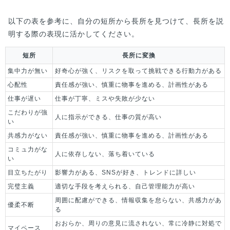
以下の表を参考に、自分の短所から長所を見つけて、長所を説
明する際の表現に活かしてください。
短所
長所に変換
集中力が無い
好奇心が強く、リスクを取って挑戦できる行動力がある
心配性
責任感が強い、慎重に物事を進める、計画性がある
仕事が遅い
仕事が丁寧、ミスや失敗が少ない
こだわりが強
人に指示ができる、仕事の質が高い
い
共感力がない
責任感が強い、慎重に物事を進める、計画性がある
コミュ力がな
人に依存しない、落ち着いている
い
目立ちたがり
影響力がある、SNSが好き、トレンドに詳しい
完璧主義
適切な手段を考えられる、自己管理能力が高い
周囲に配慮ができる、情報収集を怠らない、共感力があ
優柔不断
る
おおらか、周りの意見に流されない、常に冷静に対処で
マイペース