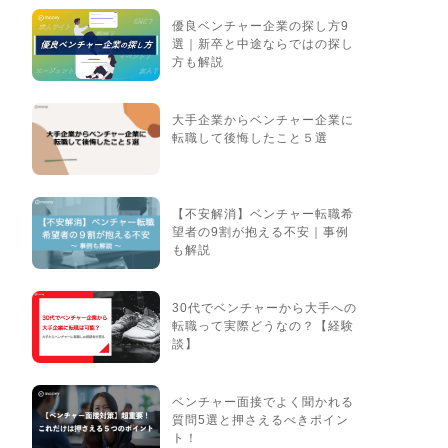
優良ベンチャー企業の探し方9
選｜新卒と中途ならではの探し
方も解説
大手企業からベンチャー企業に
転職して後悔したこと５選
【不安解消】ベンチャー転職希
望者の9割が抱える不安｜事例
も解説
30代でベンチャーから大手への
転職って実際どうなの？【経験
談】
ベンチャー面接でよく聞かれる
質問5選と押さえるべきポイン
ト！