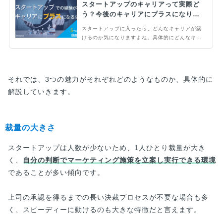
スタートアップのキャリアって実際ど
う？今後のキャリアにプラスになりま
す！
スタートアップに入ったら、どんなキャリアが築
けるのか気になりますよね。具体的にどんなキャ
リアが待っているのか、本当に市場価値が上がる
のか、そんな不安を感じていませんか？結論、ス
タートアップで経験を積んで市場価値を上げた人
はたくさんいます。この記事では具体例を交えな
それでは、3つの魅力がそれぞれどのようなものか、具体的に
がら、スタートアップでのキャリアパスについて
解説していきます。
解説します。
裁量の大きさ
スタートアップは人数が少ないため、1人ひとり裁量が大き
く、
自分の判断でマーケティング施策を立案し実行できる環境
であることが多い傾向です。
上司の承認を得るまでの長い決裁プロセスが不要な場合も多
く、スピーディーに動けるのも大きな特徴だと言えます。