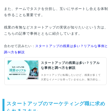
また、チームでタスクを分担し、互いにサポートし合える体制
を作ることも重要です。
残業の有無などスタートアップの実状が知りたいという方は、
こちらの記事で事例とともに紹介しています。
合わせて読みたい：
スタートアップの残業は多い？リアルな事例と
調べ方を解説
スタートアップの残業は多い？リアル
な事例と調べ方を解説
スタートアップに転職したいけど、残業が多くて
大変なイメージを持っていませんか。魅力的なス
タートアップでも、具体的な働き方が分からない
と不安ですよね。この記事ではスタートアップの
残業について解説します。スタートアップは自分
で働き方をコントロールする文化が強く、残業も
自発的にしているパターンが多いです。実例もご
スタートアップのマーケティング職に求め
紹介するので、ぜひ参考にしてください。