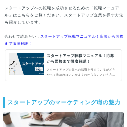
スタートアップへの転職を成功させるための「転職マニュア
ル」はこちらをご覧ください。スタートアップ企業を探す方法
も紹介しています。
合わせて読みたい：
スタートアップ転職マニュアル！応募から面接
まで徹底解説！
スタートアップ転職マニュアル！応募
から面接まで徹底解説！
スタートアップ企業への転職を考えているがどう
やって進めればいいかよくわからないという方に
向けて、本記事ではスタートアップへの転職につ
いて詳しく解説しています。スタートアップで働
くメリット・デメリットや、どのような人が向い
ているのかにも触れているため、ぜひ最後までご
覧ください。
スタートアップのマーケティング職の魅力