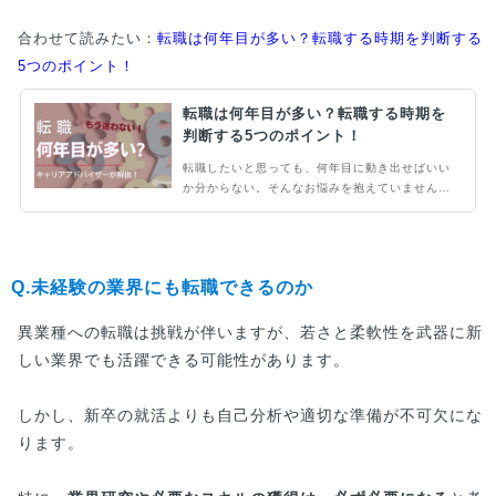
合わせて読みたい：
転職は何年目が多い？転職する時期を判断する
5つのポイント！
転職は何年目が多い？転職する時期を
判断する5つのポイント！
転職したいと思っても、何年目に動き出せばいい
か分からない。そんなお悩みを抱えていません
か。結論として入社3年目までに転職する方が多
いです。ただし、職歴数ヶ月で内定がもらえる人
もいれば、長く在籍しても内定が取れない人もい
ます。一体なにが違うのか、転職を決める大事な
Q.未経験の業界にも転職できるのか
ポイントを解説します。
異業種への転職は挑戦が伴いますが、若さと柔軟性を武器に新
しい業界でも活躍できる可能性があります。
しかし、新卒の就活よりも自己分析や適切な準備が不可欠にな
ります。