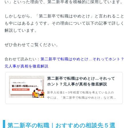
い」といった理由で、第二新卒者を積極的に採用しています。
しかしながら、「第二新卒で転職はやめとけ」と言われること
も中にはあるようです。その理由について以下の記事で詳しく
解説しています。
ぜひ合わせてご覧ください。
合わせて読みたい：
第二新卒で転職はやめとけ…それってホント？
元人事が真相を徹底解説
第二新卒で転職はやめとけ…それって
ホント？元人事が真相を徹底解説
新卒入社後1～3年程度で転職を考えている人の
中には、「第二新卒で転職はやめとけ」など周囲
からなにかしらネガティブな意見をもらったこと
がある方もいるかと思います。もしそのことで迷
いが生じているなら、ぜひ当記事をご覧くださ
い。第二新卒の転職・採用事情を元転職エージェ
ントでプライム上場企業の人事経験者が徹底解説
第二新卒の転職｜おすすめの相談先５選