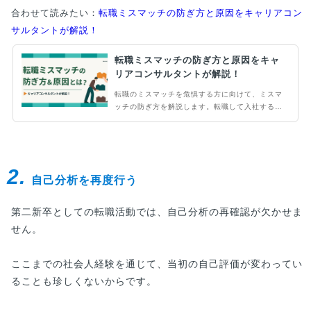
合わせて読みたい：
転職ミスマッチの防ぎ方と原因をキャリアコン
サルタントが解説！
転職ミスマッチの防ぎ方と原因をキャ
リアコンサルタントが解説！
転職のミスマッチを危惧する方に向けて、ミスマ
ッチの防ぎ方を解説します。転職して入社する企
業を急いで決めてしまうと、条件や仕事内容のイ
メージ相違が原因で離職する結果となってしまい
ます。そうならないために、事前に企業の情報と
自分の価値観を整理することを勧めます。具体的
2.
なミスマッチの原因も紹介し、未然に防げるよう
自己分析を再度行う
注意喚起します。
第二新卒としての転職活動では、自己分析の再確認が欠かせま
せん。
ここまでの社会人経験を通じて、当初の自己評価が変わってい
ることも珍しくないからです。