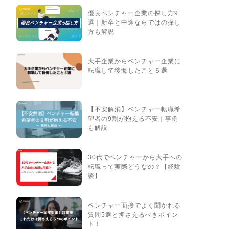
優良ベンチャー企業の探し方9
選｜新卒と中途ならではの探し
方も解説
大手企業からベンチャー企業に
転職して後悔したこと５選
【不安解消】ベンチャー転職希
望者の9割が抱える不安｜事例
も解説
30代でベンチャーから大手への
転職って実際どうなの？【経験
談】
ベンチャー面接でよく聞かれる
質問5選と押さえるべきポイン
ト！