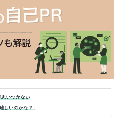
が思いつかない
」
難しいのかな？
」