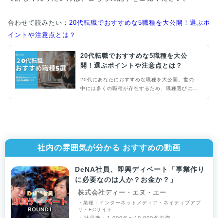
合わせて読みたい：
20代転職でおすすめな5職種を大公開！選ぶポ
イントや注意点とは？
20代転職でおすすめな5職種を大公
開！選ぶポイントや注意点とは？
20代にあなたにおすすめな職種を大公開。世の
中には多くの職種が存在するため、職種選びに迷
ってしまうのではないでしょうか？そこで当記事
では、20代におすすめな職種を理由とともに紹
介します。選ぶポイントや注意点も解説するため
ぜひ参考にしてください。
社内の雰囲気が分かる おすすめの動画
DeNA社員、即興ディベート「事業作り
に必要なのは人か？お金か？」
株式会社ディー・エヌ・エー
・業種：インターネットメディア・ネイティブアプ
リ・ECサイト