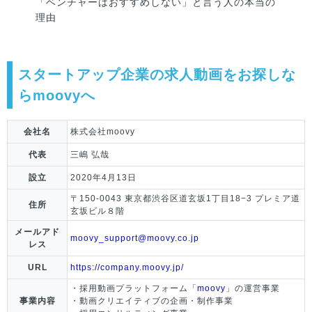
「ベンチャーはおすすめしない」と言う人の本当の
理由
スタートアップ企業の求人動画をお探しな
らmoovyへ
会社名
株式会社moovy
代表
三嶋 弘哉
設立
2020年4月13日
〒150-0043 東京都渋谷区道玄坂1丁目18−3 プレミア道
住所
玄坂ビル８階
メールアド
moovy_support@moovy.co.jp
レス
URL
https://company.moovy.jp/
・採用動画プラットフォーム「
moovy
」の運営事業
事業内容
・動画クリエイティブの企画・制作事業