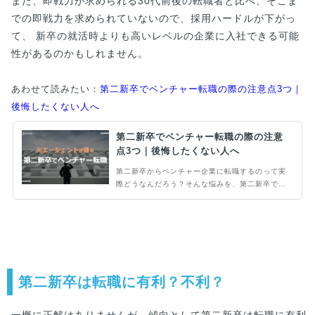
また、即戦力が求められる30代前後の転職者と比べ、そこま
での即戦力を求められていないので、採用ハードルが下がっ
て、 新卒の就活時よりも高いレベルの企業に入社できる可能
性があるのかもしれません。
あわせて読みたい：
第二新卒でベンチャー転職の際の注意点3つ｜
後悔したくない人へ
第二新卒でベンチャー転職の際の注意
点3つ｜後悔したくない人へ
第二新卒からベンチャー企業に転職するのって実
際どうなんだろう？そんな悩みを、第二新卒でベ
ンチャー転職した著者が解説します。第二新卒は
実務経験に乏しいですが、基本的な社会人マナー
が備わっており、成長ポテンシャルが高いため転
職市場で強い採用ニーズがあります。次の転職を
後悔しないようにまずは情報収集をしましょう。
第二新卒は転職に有利？不利？