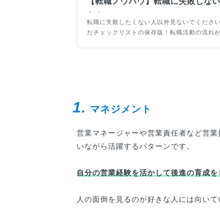
【転職ノウハウ】転職に失敗しない
ト！
転職に失敗したくない人以外見ないでくださ
だチェックリストの保存版！転職活動の流れ
き事が網羅されているため、非常に有効なチ
転職のバイブルとしてご活用ください。
1.
マネジメント
営業マネージャーや営業責任者など営業
いながら活躍するパターンです。
自分の営業経験を活かして後進の育成を
人の面倒を見るのが好きな人には向いて