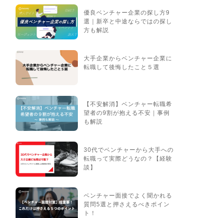
優良ベンチャー企業の探し方9
選｜新卒と中途ならではの探し
方も解説
大手企業からベンチャー企業に
転職して後悔したこと５選
【不安解消】ベンチャー転職希
望者の9割が抱える不安｜事例
も解説
30代でベンチャーから大手への
転職って実際どうなの？【経験
談】
ベンチャー面接でよく聞かれる
質問5選と押さえるべきポイン
ト！