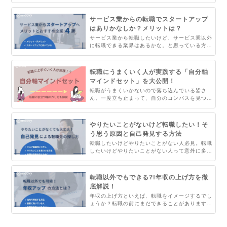
まう」「どうやって書類を作成したらいいかわか
らない」「書類作成に自信がない」という人は、
書類選考のコツやどうやって選考しているのかを
サービス業からの転職でスタートアップ
理解する必要があるかもしれません。本記事では
はありかなしか？メリットは？
書類選考を通過するためのポイントを徹底解説し
サービス業から転職したいけど、サービス業以外
ます。
に転職できる業界はあるかな。と思っている方も
いらっしゃるのではないでしょうか。サービス業
からスタートアップへの転職にはメリットがたく
さんあります。メリット・デメリットを比較しな
転職にうまくいく人が実践する「自分軸
がら、現在サービス業に勤務をしながら転職活動
マインドセット」を大公開！
をしている方の参考になれば幸いです。
転職がうまくいかないので落ち込んでいる皆さ
ん。一度立ち止まって、自分のコンパスを見つめ
直しましょう。決め手は自分軸マインドセットで
す。自分の軸を持ち、転職活動を進めることで、
転職でミスマッチを起こしてしまう確率を激減で
やりたいことがないけど転職したい！そ
きます。転職にうまくいった人の事例を交えなが
う思う原因と自己発見する方法
ら、どのようなマインドセットを持てばいいのか
転職したいけどやりたいことがない人必見。転職
紹介します。
したいけどやりたいことがない人って意外に多い
んです。ゼネラリスト育成の長い歴史からジョブ
型雇用制度への過渡期にある今、転職を自己発見
の良い機会と捉えてみてはいかがでしょうか。や
転職以外でもできる?!年収の上げ方を徹
りたいことの見つけ方のヒントをお届けします。
底解説！
年収の上げ方といえば、転職をイメージするでし
ょうか？転職の前にまだできることがあります！
今回の記事では、転職以外の年収アップの方法
と、年収増のために転職をどうしてもしたい場合
のヒントをお伝えします。年収を上げたいと考え