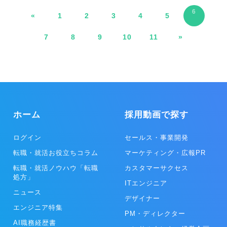
ている方必見です。
6
«
1
2
3
4
5
7
8
9
10
11
»
ホーム
採用動画で探す
ログイン
セールス・事業開発
転職・就活お役立ちコラム
マーケティング・広報PR
転職・就活ノウハウ「転職
カスタマーサクセス
処方」
ITエンジニア
ニュース
デザイナー
エンジニア特集
PM・ディレクター
AI職務経歴書