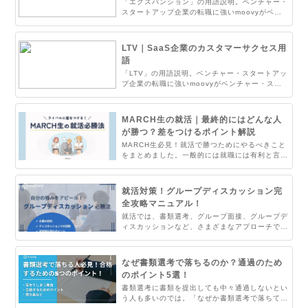
「エクスパンション」の用語説明。ベンチャー・
スタートアップ企業の転職に強いmoovyがベン
チャー・スタートアップ企業でよく使われるキー
ワードについてまとめました。
LTV｜SaaS企業のカスタマーサクセス用
語
「LTV」の用語説明。ベンチャー・スタートアッ
プ企業の転職に強いmoovyがベンチャー・スタ
ートアップ企業でよく使われるキーワードについ
てまとめました。
MARCH生の就活｜最終的にはどんな人
が勝つ？差をつけるポイント解説
MARCH生必見！就活で勝つためにやるべきこと
をまとめました。一般的には就職には有利と言わ
れているMARCH生。しかしながら、人数は多い
のでライバルも多いはず。そこでライバルに差を
つけるための必勝法をお伝えします。
就活対策！グループディスカッション完
全攻略マニュアル！
就活では、書類選考、グループ面接、グループデ
ィスカッションなど、さまざまなアプローチで採
用活動が行われます。中でもグループディスカッ
ションは、その時のテーマやメンバーによって展
開が変わるため対策がしづらく、戸惑っている人
なぜ書類選考で落ちるのか？通過のため
も多いのではないでしょうか。今回は、グループ
のポイント5選！
ディスカッションのコツをお教えします。
書類選考に書類を提出しても中々通過しないとい
う人も多いのでは。「なぜか書類選考で落ちてし