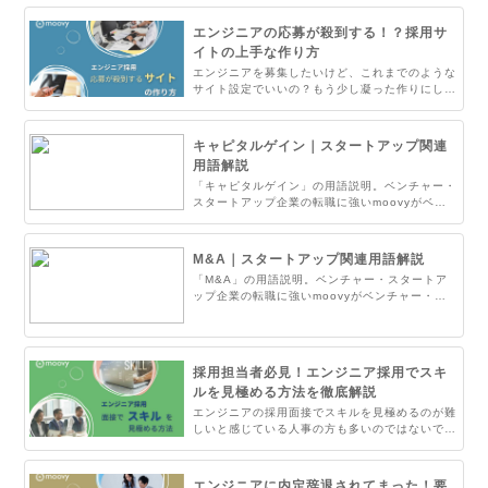
しくなります。一方で採用基準を低くしすぎると
入社してから困ることになりかねません。そこで
エンジニアの応募が殺到する！？採用サ
本記事ではエンジニアの採用基準設定に関して詳
イトの上手な作り方
しく解説します。
エンジニアを募集したいけど、これまでのような
サイト設定でいいの？もう少し凝った作りにした
方がいいかな。などいざ採用サイトを作ろうと思
っても色々載せたくなっちゃいますよね。果たし
て、色々情報を詰め込んだ方がいいのでしょう
キャピタルゲイン｜スタートアップ関連
か？本記事では採用サイト設計者が採用サイトの
用語解説
上手い作り方について解説します。
「キャピタルゲイン」の用語説明。ベンチャー・
スタートアップ企業の転職に強いmoovyがベン
チャー・スタートアップ企業でよく使われるキー
ワードについてまとめました。
M&A｜スタートアップ関連用語解説
「M&A」の用語説明。ベンチャー・スタートア
ップ企業の転職に強いmoovyがベンチャー・ス
タートアップ企業でよく使われるキーワードにつ
いてまとめました。
採用担当者必見！エンジニア採用でスキ
ルを見極める方法を徹底解説
エンジニアの採用面接でスキルを見極めるのが難
しいと感じている人事の方も多いのではないでし
ょうか。エンジニアのスキルって数値化できない
し、実際に働いてみないと分からないと諦めてい
ませんか？エンジニアは採用単価が高いので、で
エンジニアに内定辞退されてまった！要