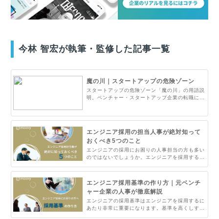
今林 智宏が執筆・監修した記事一覧
魔の川｜スタートアップの危険ゾーン
スタートアップの危険ゾーン「魔の川」の用語説
明。ベンチャー・スタートアップ企業の転職に強
いmoovyがベンチャー・スタートアップ企業で
よく使われるキーワードについてまとめました。
エンジニア採用の担当人事が絶対知って
おくべき5つのこと
エンジニアの採用にお困りの人事担当の方も多い
のではないでしょうか。エンジニアを採用するた
めには人事担当者がしっかりとエンジニアに対す
る理解と知識が必要です。今回はそのために必要
なことをまとめました。エンジニア採用でお困り
エンジニア採用基準の作り方｜元ベンチ
の人事担当者はぜひご覧ください。
ャー企業の人事が徹底解説
エンジニアの採用基準はエンジニアを採用するに
あたり非常に重要になります。基準を高くしすぎ
るとただでさえ難しいエンジニア採用がさらに難