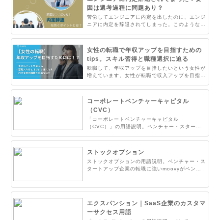
きれば失敗したくないですよね。そこで本記事で
因は選考過程に問題あり？
はエンジニアのスキルの見極め方を徹底解説。お
苦労してエンジニアに内定を出したのに、エンジ
困りの方はぜひご覧ください。
ニアに内定を辞退されてしまった。このような経
験をされた人事担当者の方も多いのではないでし
ょうか。焦って内定者にプレッシャーをかけると
返って悪い方向に行くことがあります。そこで内
女性の転職で年収アップを目指すための
定者への適切なフォローの仕方、内定意欲の高め
tips。スキル習得と職種選択に迫る
方を解説します。お悩みの人事の方は必見です。
転職して、年収アップを目指したいという女性が
増えています。女性が転職で収入アップを目指す
ためにはどのようなスキルを習得して、どのよう
な仕事に就くのがいいのでしょうか？ここでは、
「転職して年収をアップさせたい！」と思ってい
コーポレートベンチャーキャピタル
る女性の方向けにおすすめの職業や求人などを紹
（CVC）
介！年収アップを考えている方は参考にしてくだ
「コーポレートベンチャーキャピタル
さい。
（CVC）」の用語説明。ベンチャー・スタート
アップ企業の転職に強いmoovyがベンチャー・
スタートアップ企業でよく使われるキーワードに
ついてまとめました。
ストックオプション
ストックオプションの用語説明。ベンチャー・ス
タートアップ企業の転職に強いmoovyがベンチ
ャー・スタートアップ企業でよく使われるキーワ
ードについてまとめました。
エクスパンション｜SaaS企業のカスタマ
ーサクセス用語